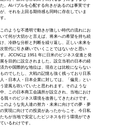
た。AIバブルを心配する向きがあるのは事実です
が、それを上回る期待感も同時に存在していま
す。
このような不透明で動きが激しい時代の流れにお
いて何が⼤切かと⾔えば、将来への希望を持ち続
け、冷静な分析と判断を繰り返し、正しい未来を
次世代に引き継いでいくことではないかと思い
す。JCCNCは 1951 年に⽇⽶のビジネス促進と発
展を⽬的に設⽴されました。設⽴当初の⽇本の経
済⼒や国際的な地位は、現在とは比較にならない
ものでしたし、⼤戦の記憶も強く残っており⽇系
⼈・⽇本⼈・⽇本企業に対しては、「偏⾒」とい
う逆⾵も吹いていたと思われます。そのような
中、この⽇本商⼯会議所が設⽴され、当地におけ
る我々のビジネス環境を改善してきたわけです。
このような先⼈達の努力・未来に向けての夢・夢
の実現に向けての投資があったからこそ、今⽇私
たちが当地で安定したビジネスを行う環境ができ
ているわけです。