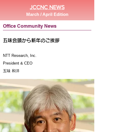
JCCNC NEWS
March / April Edition
Office Community News
五味会頭から新年のご挨拶
NTT Research, Inc.
President & CEO
五味 和洋