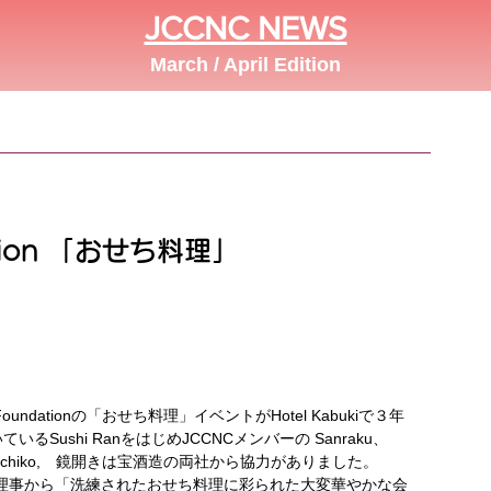
JCCNC NEWS
March / April Edition
ation 「おせち料理」
n Foundationの「おせち料理」イベントがHotel Kabukiで３年
ushi RanをはじめJCCNCメンバーの Sanraku、
焼酎はiichiko,　鏡開きは宝酒造の両社から協力がありました。
藤理事から「洗練されたおせち料理に彩られた大変華やかな会