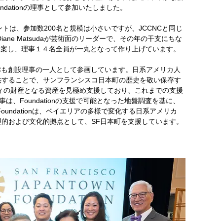
dationの理事として参加いたしました。
このイベントは、参加数200名と規模は小さいですが、JCCNCと同じ
Diane Matsudaが芸術面のリーダーで、その年の干支にちな
gまで考案し、理事１４名全員が一丸となって作り上げています。
、JCCNCも創設理事の一人として参画しています。日系アメリカ人
供することで、サンフランシスコ日本町の歴史を敬い保存す
ィの財産となる資産を見極め支援しており、これまでの支援
工事は、Foundationの支援で可能となった地盤調査を基に、
undationは、ベイエリアの多様で変化する日系アメリカ
的および文化的拠点として、SF日本町を支援しています。