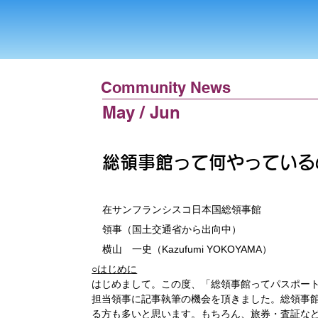
Community News
May / Jun
総領事館って何やっている
在サンフランシスコ日本国総領事館
領事（国土交通省から出向中）
横山 一史（Kazufumi YOKOYAMA）
○はじめに
はじめまして。この度、「総領事館ってパスポー
担当領事に記事執筆の機会を頂きました。総領事
る方も多いと思います。もちろん、旅券・査証な