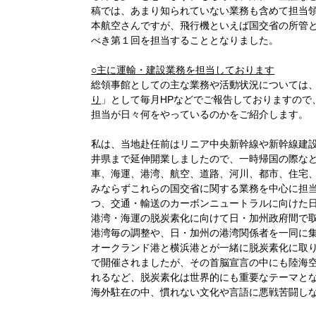
稿では、あまり知られていない業務も含めて担当
本航空さんですが、飛行機といえば国交省の所管
べき第１回を担当することとなりました。
○主に運輸・建設業務を担当しております
総領事館としての主な業務や活動状況については、
り
」として毎月HPなどでご報告しておりますので
担当が日々何をやっているのかをご紹介します。
私は、当地赴任前はリニア中央新幹線や新幹線建
井県まで延伸開業しましたので、一時帰国の際な
車、海運、港湾、航空、道路、河川、都市、住宅
みならずこれらの国交省に関する業務を中心に担
つ、交通・輸送のカーボンニュートラルに向けた
港湾・海運の脱炭素化に向けて日・加州政府間で
港湾毎の調整や、日・加州の港湾関係者を一同に
オークランド港と横浜港とが一緒に脱炭素化に取り
で開催されましたが、その首脳宣言の中にも陸海
れるなど、脱炭素化は世界的にも重要なテーマと
海外駐在の中、慣れない文化や言語に悪戦苦闘し