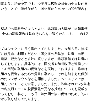
領事よりご紹介予定です。今年度は広報委員会の委員長が日
ということで、僭越ながら、国交省から出向中の私が記念す
SNSでの情報発信はもとより、総領事の大隅が「
総領事便
、全体の活動報告は是非そちらをご覧ください！ここでは各
設プロジェクトに長く携わっておりました。今年３月には福
どには是非ご利用ください！国交省の所掌は、鉄道、自動
、建築、観光などと多岐に渡りますが、総領事館では鉄道の
当しております。具体的には、国交省や加州政府と連携しつ
日・加州間の取組みの促進などを実施しております。昨年は
取組みを促進するための覚書に署名し、それを踏まえた個別
集めたシンポジウムなどを開催しました。ベイエリアでは、
組んでいくことで合意しました。また、昨年はAPECも当地
空の各交通モードの脱炭素化の更なる推進についても記載さ
なっており、私としても日・加州間の協力促進のため、初の
ながら取り組んでおります。