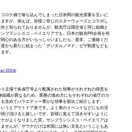
、コロナ禍で落ち込んでしまった日米間の観光需要を互いに
りますが、例えば、皆様ご存じのスターウォーズとコラボし
意外と知られておりませんが、観光庁は国交省と同じ組織と
ンフランシスコ・ベイエリアでも、日本の観光PR企画を何
ご関心のある方がいらっしゃいましたら、是非、ご連絡くだ
年度から新たに始まった「デジタルノマド」ビザ制度なども
ります。
ear-2024/
いう立場で各省庁等より配属された領事がそれぞれの得意を
身組織が異なるため、業務の進め方にもそれぞれの省庁のカ
トも含めてバラエティー豊かな領事を順次ご紹介します。　
というとアウトドア派です。よく巷のイベントなどにも出没
声掛け頂けると嬉しいです。皆様に覚えて頂きやすいように
ウケがよくなりました笑。サンフランシスコ・ベイエリアは
りませんが、サウナだけは米国には無い文化ということもあ