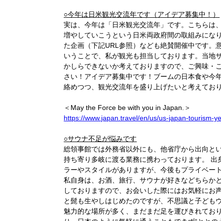
○今年は日米観光交流年です（アイデア募集中！）
実は、今年は「日米観光交流年」です。こちらは
増やしていこうという日米両政府間の取組みにな
た企画（下記URL参照）なども絶賛開催中です。
いうことで、私が観光も担当しております。当地サ
かしらできないか考えておりますので、ご興味・
さい！アイデア募集中です！ブームの日本食や今
絡めつつ、観光交流年を盛り上げたいと考えてお
＜May the Force be with you in Japan.＞
https://www.japan.travel/en/us/us-japan-tourism-y
○サウナ不足が悩みです
総領事館では外務省以外にも、他省庁から出向と
持ち寄り多岐に渡る業務に携わっております。 出
ラーやスタイルがありますが、今後もプライベー
私自身は、お酒、旅行、サウナが好きなどちらか
しておりますので、お会いした際にはお気軽にお
と髭も生やしはじめたのですが、不思議と子ども
魅力的な場所が多く、まだまだ足を運びきれてお