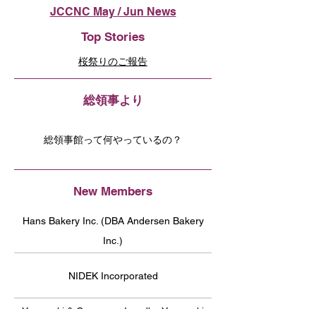
JCCNC May / Jun News
Top Stories
桜祭りのご報告
総領事より
総領事館って何やっているの？
New Members
Hans Bakery Inc. (DBA Andersen Bakery
Inc.)
NIDEK Incorporated
Yamasaki & Company, Inc. dba Yamasaki