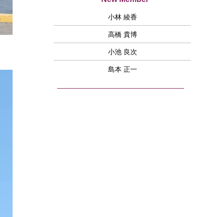
小林 綾香
高橋 貴博
小池 良次
島本 正一