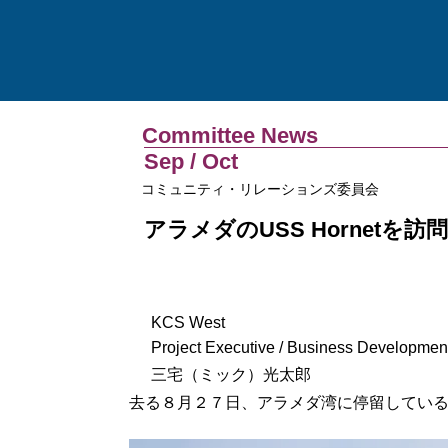
Committee News
Sep / Oct
コミュニティ・リレーションズ委員会
アラメダのUSS Hornetを訪
KCS West
Project Executive / Business Developme
三宅（ミック）光太郎
去る８月２７日、アラメダ湾に停留している航空