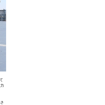
て
努力
示さ