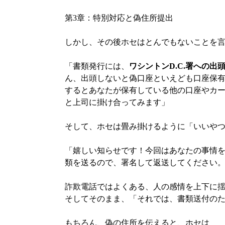
第3章：特別対応と偽住所提出
しかし、その後ホセはとんでもないことを
「書類発行には、
ワシントンD.C.署への出
ん、出頭しないと偽口座といえども口座保
するとあなたが保有している他の口座やカ
と上司に掛け合ってみます」
そして、ホセは畳み掛けるように「いいや
「嬉しい知らせです！今回はあなたの事情
類を送るので、署名して返送してください
詐欺電話ではよくある、人の感情を上下に
そしてそのまま、「それでは、書類送付の
もちろん、偽の住所を伝えると、ホセは