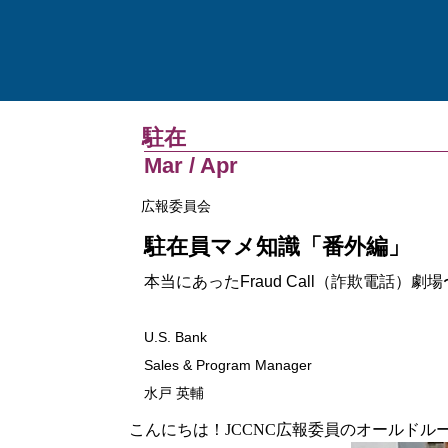
駐在
Mar / Apr
広報委員会
駐在員マメ知識「番外編」
本当にあったFraud Call（詐欺電話
U.S. Bank
Sales & Program Manager
水戸 英輔
こんにちは！JCCNC広報委員のオールドルーキ