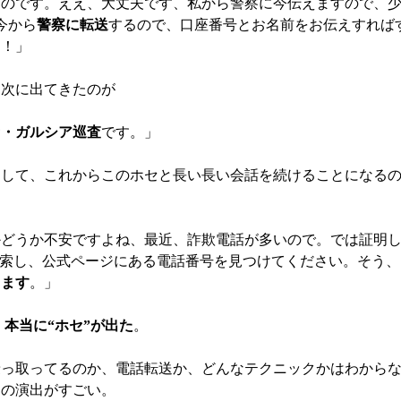
ものです。ええ、大丈夫です、私から警察に今伝えますので、
今から
警察に転送
するので、口座番号とお名前をお伝えすれば
す！」
、次に出てきたのが
セ・ガルシア巡査
です。」
そして、これからこのホセと長い長い会話を続けることになる
かどうか不安ですよね、最近、詐欺電話が多いので。では証明
Police”を検索し、公式ページにある電話番号を見つけてください。そう
出ます
。」
。
本当に“ホセ”が出た
。
乗っ取ってるのか、電話転送か、どんなテクニックかはわから
」の演出がすごい。