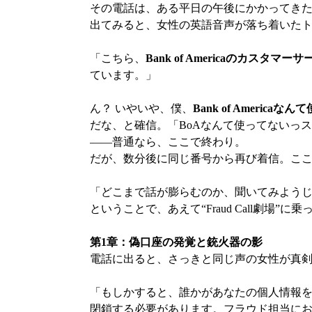
その電話は、ある平日の午後にかかってき
出てみると、女性の英語音声が落ち着いた
「こちら、
Bank of Americaのカスタマー
ています。」
ん？ いやいや、僕、
Bank of Americaな
だな、と確信。「BoAなんて使ってないっ
——普通なら、ここで終わり。
だが、数分後に同じ番号から再び着信。こ
「どこまで話が膨らむのか、聞いてみよう
ということで、あえて“Fraud Call劇場”
第1章：偽口座の発覚と銃火器の影
電話に出ると、さっきと同じ声の女性が真
「もしかすると、誰かがあなたの個人情報
閉鎖する必要があります。フラウド担当におつなぎ