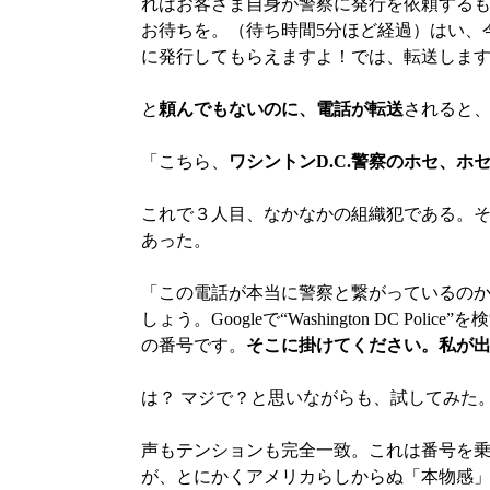
れはお客さま自身が警察に発行を依頼する
お待ちを。（待ち時間5分ほど経過）はい、
に発行してもらえますよ！では、転送しま
と
頼んでもないのに、電話が転送
されると
「こちら、
ワシントンD.C.警察のホセ、ホ
これで３人目、なかなかの組織犯である。
あった。
「この電話が本当に警察と繋がっているの
しょう。Googleで“Washington DC 
の番号です。
そこに掛けてください。私が
は？ マジで？と思いながらも、試してみた
声もテンションも完全一致。これは番号を
が、とにかくアメリカらしからぬ「本物感