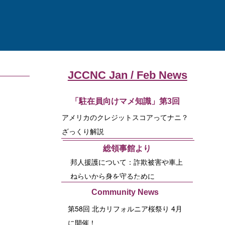
JCCNC Jan / Feb News
「駐在員向けマメ知識」第3回
アメリカのクレジットスコアってナニ？
ざっくり解説
​総領事館より
邦人援護について：詐欺被害や車上
ねらいから身を守るために
Community News
第58回 北カリフォルニア桜祭り 4月
に開催！