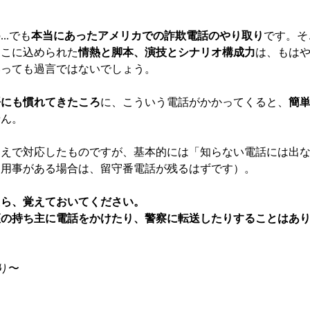
..でも
本当にあったアメリカでの詐欺電話のやり取り
です。そ
そこに込められた
情熱と脚本、演技とシナリオ構成力
は、もは
いっても過言ではないでしょう。
語にも慣れてきたころ
に、こういう電話がかかってくると、
簡
せん。
うえで対応したものですが、基本的には「知らない電話には出
な用事がある場合は、留守番電話が残るはずです）。
たら、覚えておいてください。
座の持ち主に電話をかけたり、警察に転送したりすることはあ
り〜