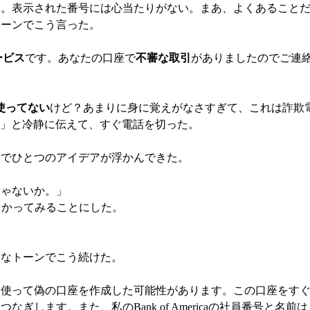
た。表示された番号には心当たりがない。まあ、よくあること
トーンでこう言った。
サービス
です。あなたの口座で
不審な取引
がありましたのでご連
んて使ってない
けど？あまりに身に覚えがなさすぎて、これは詐欺
ス」と冷静に伝えて、すぐ電話を切った。
こでひとつのアイデアが浮かんできた。
じゃないか。」
に乗っかってみることにした。
剣なトーンでこう続けた。
を使って偽の口座を作成した可能性があります。この口座をす
します。また、私のBank of Americaの社員番号と名前は