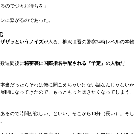
めるので少々お待ちを」
ーンに繋がるのであった。
配
なザザッというノイズ
が入る。柳沢慎吾の警察24時レベルの本
ら数週間後に
秘密裏に国際指名手配される『予定』の人物
だ
一本当だったらそれは俺に聞こえちゃいけない話なんじゃない
い展開になってきたので、もっともっと聴きたくなってしまう
あるので時間が欲しい、といい、そこから10分（長い）。そ
。。