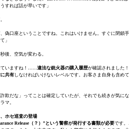
そうすれば話が早いです」
声。
ど、偽口座ということですね。これはいけません。すぐに閉鎖
けて」
数秒後、空気が変わる。
れていますね！……
違法な銃火器の購入履歴
が確認されました
省に共有
しなければいけないレベルです。お客さま自身も含め
「詐欺だな」ってことは確定していたが、それでも続きが気に
ドラマ。
送、ホセ巡査の登場
learance Release（？）”という警察が発行する書類が必要
です。