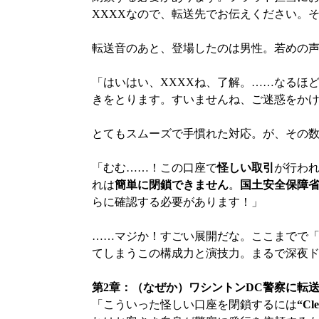
XXXXなので、転送先でお伝えください。
転送音のあと、登場したのは男性。若めの
「はいはい、XXXXね、了解。……なるほ
きをとります。すいませんね、ご迷惑をか
とてもスムーズで手慣れた対応。が、その
「むむ……！この口座で
怪しい取引
が行わ
れは
簡単に閉鎖できません
。
国土安全保障
らに確認する必要があります！」
……マジか！すごい展開だな。ここまでで
てしまうこの構成力と演技力。まるで深夜
第2章：（なぜか）ワシントンDC警察に転
「こういった怪しい口座を閉鎖するには
“C