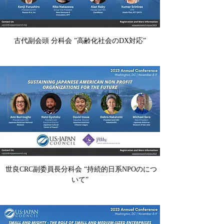
古代副会頭 分科会 ”高齢化社会のDX対応”
 世良CRC副委員長分科会 “持続的日系NPOのにつ
いて”