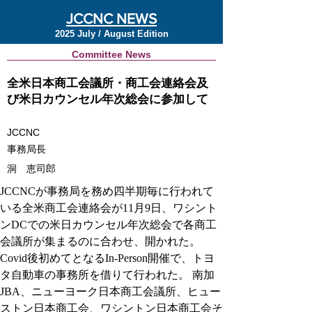
JCCNC NEWS
2025 July / August Edition
Committee News
全米日本商工会議所・商工会連絡会及
び米日カウンセル年次総会に参加して
JCCNC
事務局長
洞 恵司郎
JCCNCが事務局を務め四半期毎に行われて
いる
全米商工会連絡会
が11月9日、ワシント
ンDCでの米日カウンセル年次総会で各商工
会議所が集まるのに合わせ、開かれた。
Covid後初めてとなるIn-Person開催で、トヨ
タ自動車の事務所を借りて行われた。 南加
JBA、ニューヨーク日本商工会議所、ヒュー
ストン日本商工会、ワシントン日本商工会そ