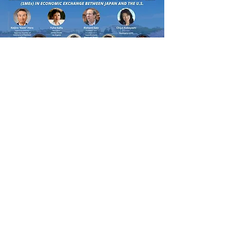
洞事務局長分科会 “中小企業/Startupの重要さと支
援”
JCCNC July / August News
​総領事館より
総領事館での農水省出向者の仕事
Featured Article
異文化の架け橋として、日系企業を支える