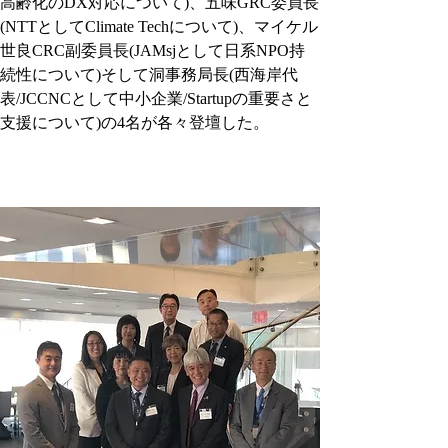
高齢化のDX対応について)、五味GRC委員長
(NTTとしてClimate Techについて)、マイケル
世良CRC副委員長(JAMsjとして日系NPO持
続性について)そして洞事務局長(西海岸代
表/JCCNCとして中小企業/Startupの重要さと
支援について)の4名が各々登壇した。