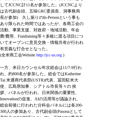
してJCCNC計11名が参加した。(JCCNCより
は古代副会頭、五味GRC委員長、洞事務局
長が参加)　久し振りのIn-Personという事も
あり限られた時間ではあったが、各商工会の
活動、事業支援、対政府・地域活動、年会
費/費用、Fundraising等々多岐に渡る項目につ
いてオープンに意見交換・情報共有が行われ
有意義な打合せとなった。
(全米商工会Website 
http://jcc-us.org
 )
一方、米日カウンセル年次総会は11/7-9行わ
れ、約800名が参加した。総会ではKatherine 
Tai 米通商代表部(USTR)代表、冨田駐米大
使、広島県知事、シアトル市長等々の 挨
拶、パネルが行われ、日米関係の重要性、
Innovationの促進、AIの活用等が議論され、
総会前後に行われた分科会パネルには各200-
300人の参加あり、古代副会頭(Pasonaとして