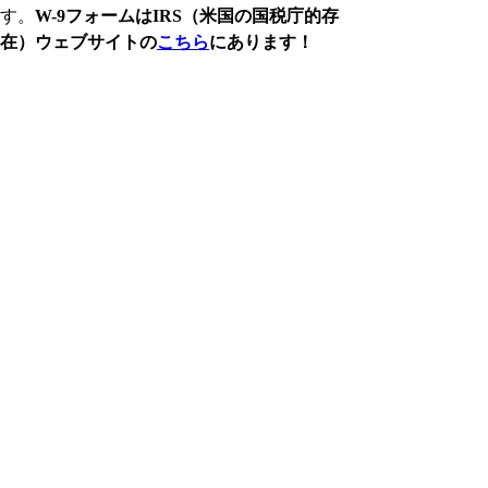
す。
W-9フォームはIRS（米国の国税庁的存
在）ウェブサイトの
こちら
にあります！
まとめ：新任者のた
めのチェックリスト
[　] チェッキング口座を開設した！
[　] 口座を「共同名義口座」にした、または
「PoD」を設定した！
[　] 開設後、「初回入金」を済ませた！
[　] 小切手帳を1冊オーダーした！
[　] 新住居への「住所変更」を提出した！
[　] 住所変更＆SSN取得後、W-9の提出をし
た！
繰り返しになりますが、銀行口座の開設は新
生活を踏み出す上での重要な第一歩です。
基礎を押さえてアメリカでの駐在ライフをス