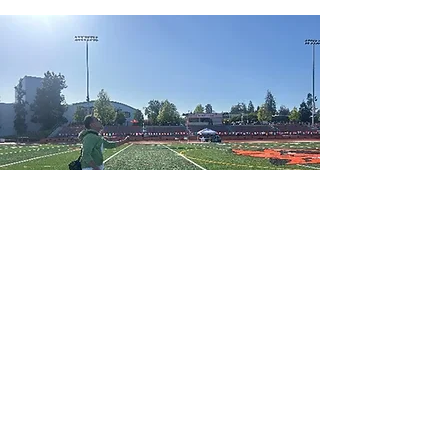
晴天の下お疲れ様でした（＠大運動会）
JCCNC May / Jun News
Top Stories
桜祭りのご報告