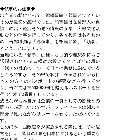
◆領事のお仕事◆
出向者の私にとって、総領事館？領事とは？とい
うのが最初の感想でした。領事館は在留邦人の保
護、政治・経済その他の情報の収集・広報文化活
動などの仕事を行っており、各々役割はあるもの
の、当館職員は「総領事」を筆頭に皆、「領事」
ということになります。
当地にいる「領事」は様々な目的や理想を持ちご
活躍されている皆様のお役に立てればとの思い
（我々の目的の１つ）で日々の業務に励んでいる
ところですが、その中で私は、在留されている日
本人の方々のパスポートの審査などを行ってお
り、当館では年間3000冊を超えるパスポートを発
行（全米で3番目）しています。
残念ながら私自身は企業の一員としての皆様との
関わりが乏しいのですが、プライベートに関わる
部分で微力ながらサポートさせていただいていま
す。
このほか、国政選挙が実施される際には、その運
営を担い、皆様の1票を日本に届けるという重要な
任務も行っています。