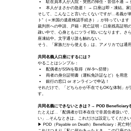
駐在員本人が入院・突然の帰任・音信不通 →
本人がまさかの急逝！ → 口座は即・凍結。
そして、こんなこと言いたくないですが…名義が単
ト”（＝米国の遺産検認手続き）」が待っています
裁判所への申請、戸籍・死亡証明・口座残高証明
疎い中で、心身ともにツライ戦いになります。さ
座凍結中。文字通り誰も触れない。
そう、「家族だから使える」は、アメリカでは通
共同名義人口座にするには？
やることはシンプル：
配偶者がSSNを取得（W-9へ切替）
両者の身分証明書（運転免許証など）を用意
銀行の窓口 or オンラインで申込！
それだけで、「どちらかが不在でもOKな体制」が
す。
共同名義にできないときは？→ POD Beneficiar
たとえば…「配偶者が日本在住で非居住者扱いで
い」...そんなときは、これだけは設定してくださ
▶ POD（Payable on Death）Beneficiary：死
これはつまり「私に何かあったとき、この口座の