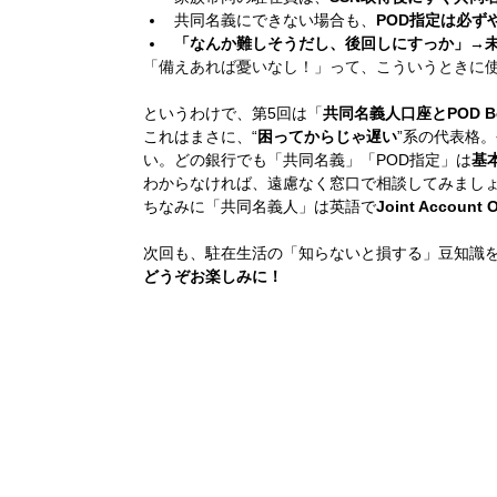
共同名義にできない場合も、
POD指定は必ず
「なんか難しそうだし、後回しにすっか」→
「備えあれば憂いなし！」って、こういうときに
というわけで、第5回は「
共同名義人口座とPOD Bene
これはまさに、“
困ってからじゃ遅い
”系の代表格
い。どの銀行でも「共同名義」「POD指定」は
基
わからなければ、遠慮なく窓口で相談してみまし
ちなみに「共同名義人」は英語で
Joint Account 
次回も、駐在生活の「知らないと損する」豆知識
どうぞお楽しみに！