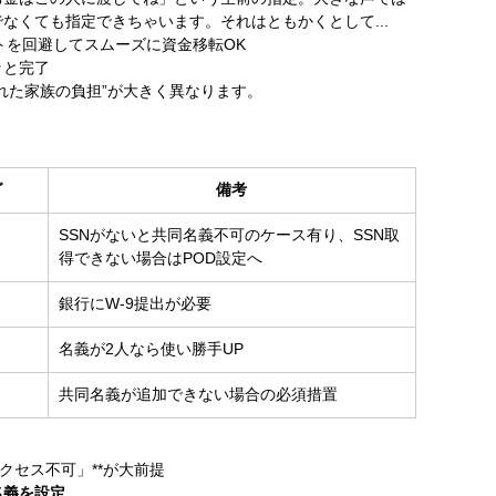
なくても指定できちゃいます。それはともかくとして...
ロベートを回避してスムーズに資金移転OK
ッと完了
れた家族の負担”が大きく異なります。
グ
備考
内
SSNがないと共同名義不可のケース有り、SSN取
得できない場合はPOD設定へ
銀行にW-9提出が必要
名義が2人なら使い勝手UP
共同名義が追加できない場合の必須措置
クセス不可」**が大前提
名義を設定