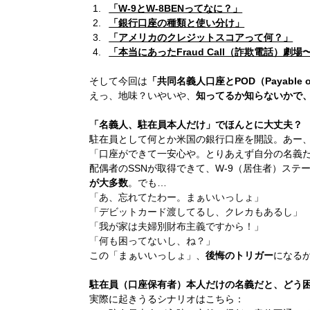
「W-9とW-8BENってなに？」
「銀行口座の種類と使い分け」
「アメリカのクレジットスコアって何？」
「本当にあったFraud Call（詐欺電話）
そして今回は
「共同名義人口座とPOD（Payable on 
えっ、地味？いやいや、
知ってるか知らないかで
「名義人、駐在員本人だけ」でほんとに大丈夫？
駐在員として何とか米国の銀行口座を開設。あー
「口座ができて一安心や。とりあえず自分の名義
配偶者のSSNが取得できて、W-9（居住者）ステ
が大多数
。でも…
「あ、忘れてたわー。まぁいいっしょ」
「デビットカード渡してるし、クレカもあるし」
「我が家は夫婦別財布主義ですから！」
「何も困ってないし、ね？」
この「まぁいいっしょ」、
後悔のトリガー
になる
駐在員（口座保有者）本人だけの名義だと、どう
実際に起きうるシナリオはこちら：