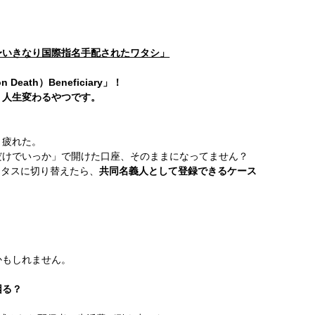
劇場〜いきなり国際指名手配されたワタシ」
Death）Beneficiary」！
、人生変わるやつです。
、疲れた。
だけでいっか」で開けた口座、そのままになってません？
ータスに切り替えたら、
共同名義人として登録できるケース
かもしれません。
困る？