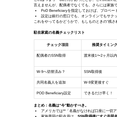
言えませんが、配偶者でなくても、さらには家族で
PoD Beneficiaryを指定しておけば、プ
設定は銀行の窓口でも、オンラインでもサク
これをやってるかどうかで、もしものときの“残さ
駐在家庭の名義チェックリスト
チェック項目
推奨タイミン
配偶者のSSN取得
渡米後1〜2ヶ月以
W-9へ切替済み？
SSN取得後
共同名義人を追加
W-9変更後すぐ
POD Beneficiary設定
できるだけ早く！
まとめ：名義は“今”動かすべき。
アメリカでは**「名義がなければ口座に一切ア
家族帯同の駐在員は、
SSN取得後にすぐ共同