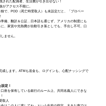
 残された配偶者、生活費が引き出せない！
家族がアクセス不能に。
独で、POD（死亡時受取人）も未設定だと、「プロベー
！
の準備、翻訳＆公証…日本語も通じず、アメリカの制度にも
らに、家賃や光熱費が自動引き落としでも、手出し不可。口
用しません。
完成します。ATMも送金も、ログインも、心配ナッシングで
yを設定！
、口座を保有している銀行のルール上、共同名義人にできな
い！
亡時受取人
お金はこの人に渡してね」という生前の指定。大きな声では