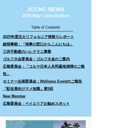
JCCNC NEWS
2025 May / June Edition
Table of Contents
2025年度北カリフォルニア桜祭りレポート
総領事館：「領事の窓口からこんにちは」
三井不動産のハレクラニ事業
ゴルフ大会委員会：ゴルフ大会のご案内
広報委員会：「コルマ日本人共同墓地清掃のご報
告」
セミナー企画委員会：Wellness Eventのご報告
「駐在員向けマメ知識」第5回​
New Member
広報委員会
​：
ベイエリアお勧めスポット