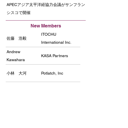
APECアジア太平洋経協力会議がサンフラン
シスコで開催
New Members
ITOCHU
佐藤 浩毅
International Inc.
(Silicon Valley Office)
Andrew
KASA Partners
Kawahara
小林 大河
Potlatch, Inc
田村 悦之
Medicaroid, Inc.
木村 良介
RevComm USA Inc.
FURUTA SHOTEN
古田 正光