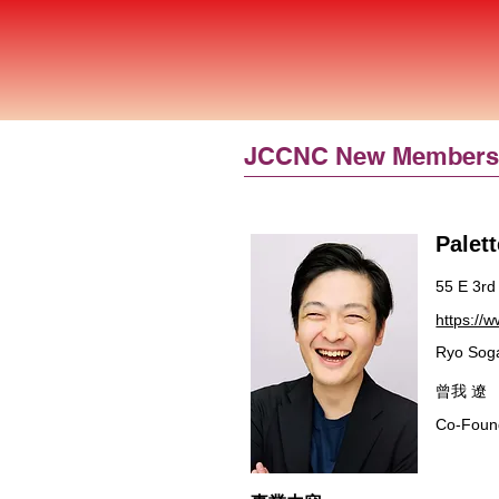
JCCNC New Member
Palett
55 E 3rd
https://w
Ryo Sog
曾我 遼
Co-Foun