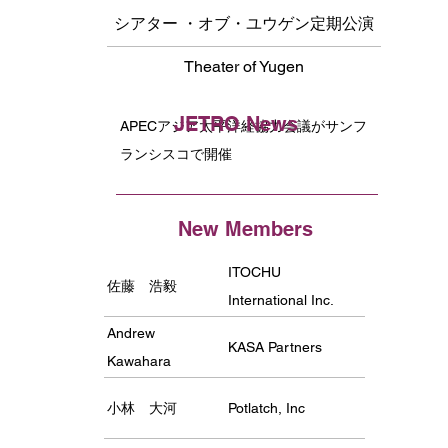
JETRO News
シアター ・オブ・ユウゲン定期公演
を鑑賞して
Theater of Yugen
JETRO News
APECアジア太平洋経協力会議がサンフ
ランシスコで開催
New Members
ITOCHU
佐藤 浩毅
International Inc.
(Silicon Valley Office)
Andrew
KASA Partners
Kawahara
小林 大河
Potlatch, Inc