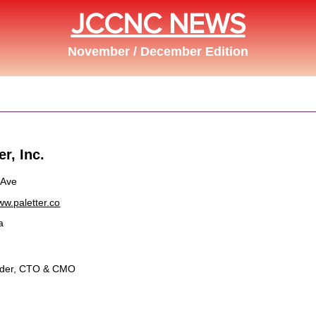
JCCNC NEWS
November / December Edition
s
er, Inc.
 Ave
ww.paletter.co
a
der, CTO & CMO