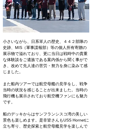
小さいながら、日系
軍
人の歴史、４４２部隊の
史跡、MIS（軍事諜報部）等の個人所有寄贈の
展示物で溢れており、更に当日は戦時中の貴重
な体験談をご遺族である案内係から聞く事がで
き、改めて先人達の苦労・努力を身に染みて感
じました。
また船内ツアーでは航空母艦の見学をし、戦争
当時の状況を感じることが出来ました。当時の
飛行機も展示されており航空機ファンにも魅力
です。
船のデッキからはサンフランシスコ湾の美しい
景色も楽しめます。是非皆さんもUSS Hornetに
立ち寄り、歴史探索と航空母艦見学を楽しんで