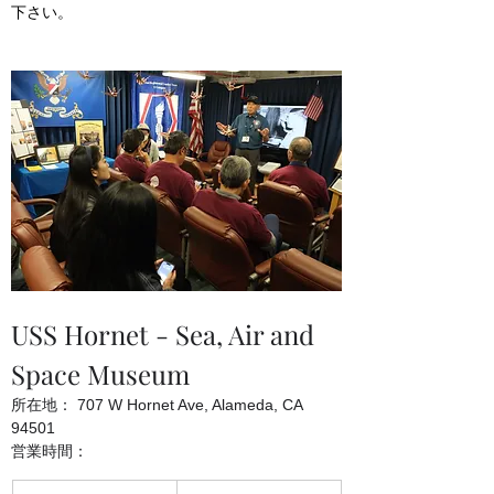
下さい。
USS Hornet - Sea, Air and 
Space Museum
所在地
： 707 W Hornet Ave, Alameda, CA 
94501
営業時間
： 