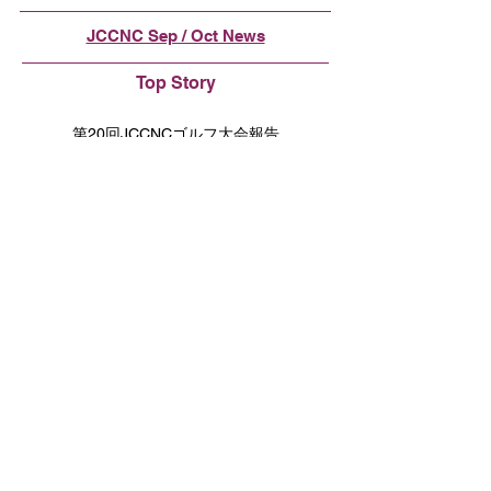
JCCNC Sep / Oct News
Top Story
第20回JCCNCゴルフ大会報告
JETRO News
日本政府 シリコンバレーにスタートアッ
プのためのビジネス拠点を設立
総領事より
大隅総領事から着任のご挨拶
New Members
Cloud Ace Inc(North America)