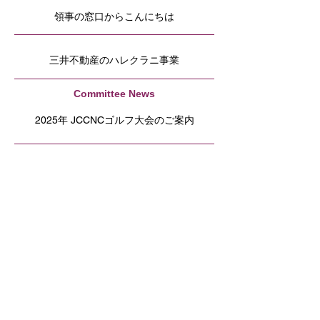
領事の窓口からこんにちは
三井不動産のハレクラニ事業
Committee News
2025年 JCCNCゴルフ大会のご案内
サンフランシスコ・Colma日本人共同墓地 清
掃ボランティアおよび慰霊祭参加報告
Beyond Uncertainty「不確実性を超えて：
不安をチャンスに変える」
「駐在員向けマメ知識」
駐在員マメ知識「共同名義人とPOD」