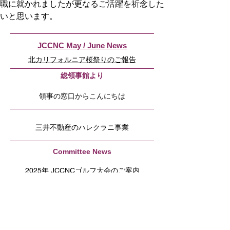
職に就かれましたが更なるご活躍を祈念した
いと思います。
JCCNC May / June News
北カリフォルニア桜祭りのご報告
​総領事館より
領事の窓口からこんにちは
三井不動産のハレクラニ事業
Committee News
2025年 JCCNCゴルフ大会のご案内
サンフランシスコ・Colma日本人共同墓地 清
掃ボランティアおよび慰霊祭参加報告