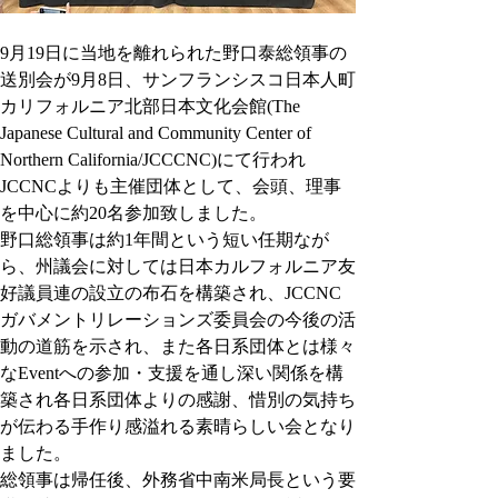
9月19日に当地を離れられた野口泰総領事の
送別会が9月8日、サンフランシスコ日本人町
カリフォルニア北部日本文化会館(The 
Japanese Cultural and Community Center of 
Northern California/JCCCNC)にて行われ
JCCNCよりも主催団体として、会頭、理事
を中心に約20名参加致しました。
野口総領事は約1年間という短い任期なが
ら、州議会に対しては日本カルフォルニア友
好議員連の設立の布石を構築され、JCCNC
ガバメントリレーションズ委員会の今後の活
動の道筋を示され、また各日系団体とは様々
なEventへの参加・支援を通し深い関係を構
築され各日系団体よりの感謝、惜別の気持ち
が伝わる手作り感溢れる素晴らしい会となり
ました。
総領事は帰任後、外務省中南米局長という要