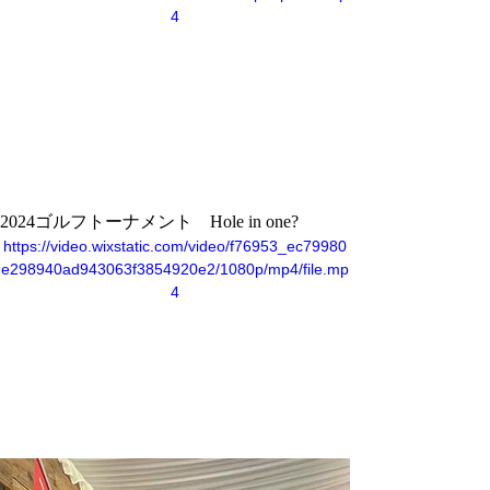
4
2024ゴルフトーナメント　Hole in one?
https://video.wixstatic.com/video/f76953_ec79980
e298940ad943063f3854920e2/1080p/mp4/file.mp
4