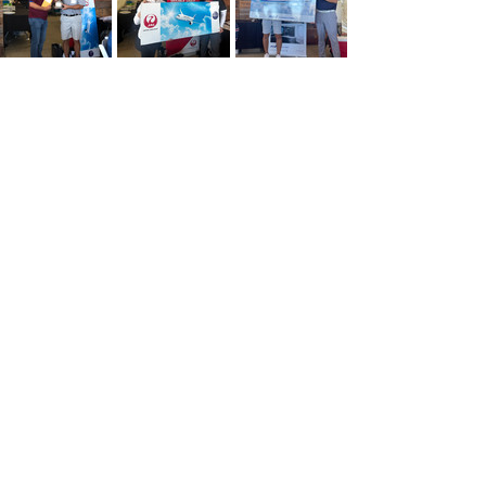
JCCNC May / June News
北カリフォルニア桜祭りのご報告
​総領事館より
領事の窓口からこんにちは
三井不動産のハレクラニ事業
Committee News