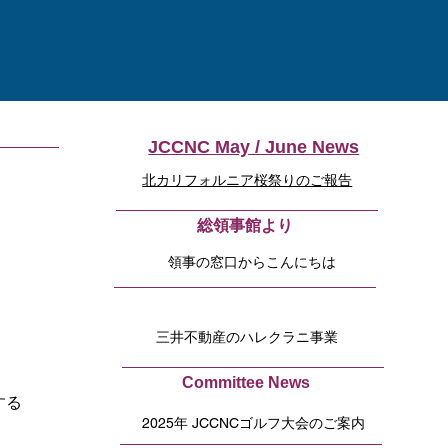
JCCNC May / June News
北カリフォルニア桜祭りのご報告
​総領事館より
領事の窓口からこんにちは
三井不動産のハレクラニ事業
Committee News
する
2025年 JCCNCゴルフ大会のご案内