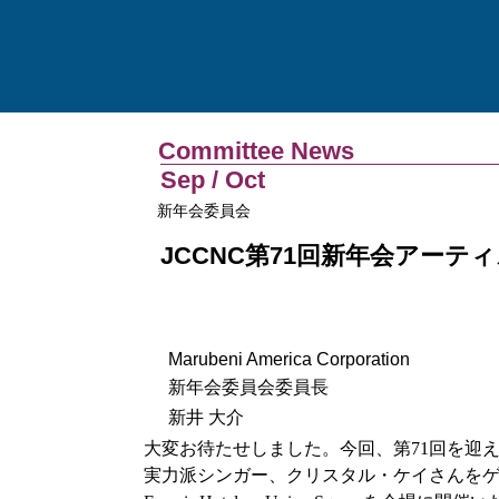
Committee News
Sep / Oct
新年会委員会
JCCNC第71回新年会アー
Marubeni America Corporation
新年会委員会委員長
新井 大介
大変お待たせしました。今回、第71回を迎え
実力派シンガー、クリスタル・ケイさんをゲストアー