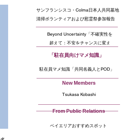
サンフランシスコ・Colma日本人共同墓地
清掃ボランティアおよび慰霊祭参加報告
Beyond Uncertainty「不確実性を
超えて：不安をチャンスに変え
る」
「駐在員向けマメ知識」
駐在員マメ知識「共同名義人とPOD」
New Members
Tsukasa Kobashi
From Public Relations
ベイエリアおすすめスポット
で多