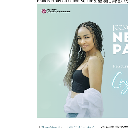
Francis Hotel on Union Squareを会場に
「
Boyfriend
」「
恋におちたら
」の代表曲で