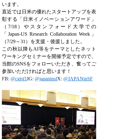
います。
直近では日米の優れたスタートアップを表
彰する「日米イノベーションアワード」
（7/18）やスタンフォード大学での
「Japan-US Research Collaboration Week」
（7/29～31）を支援・後援しました。
この秋以降もAI等をテーマとしたネット
ワーキングセミナーを開催予定ですので、
当館のSNSをフォローいただき、奮ってご
参加いただければと思います！
FB: 
@cgjsf1
IG: 
@japaninsf
X: 
@JAPANinSF