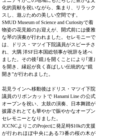
ュニティがこの地域にもたらした豊かな文
化的貢献を祝いながら、集まり、リラック
スし、遊ぶための美しい空間です。
SMUD Museum of Science and Curiosityで着
物姿の花見姫のお迎えが、開式前には優雅
な琴の演奏が行われました。セレモニーで
は、ドリス・マツイ下院議員がスピーチさ
れ、大隅 洋SF日本国総領事が祝辞を述べ
ました。その後｢鏡｣を開くことにより｢運｣
を開き、縁起が良く喜ばしい伝統的な“鏡
開き”が行われました。
花見ラインへ移動後はドリス・マツイ下院
議員のリボンカットで Hanami Line の公式
オープンを祝い、太鼓の演奏、日本舞踏が
披露されとても華やかで賑やかなオープン
セレモニーとなりました。
JCCNCよりこのProjectに発足時$10kの支援
が行われほぼ中央にある73番の桜の木が