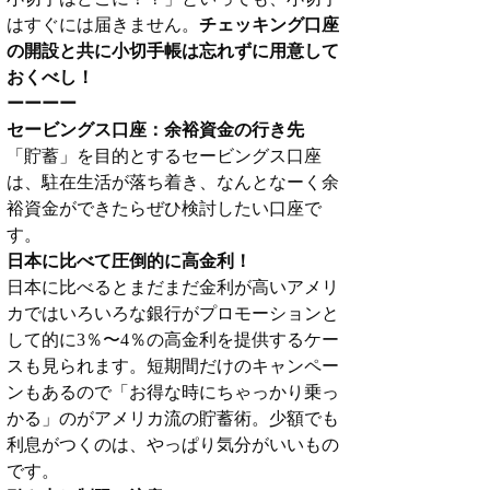
はすぐには届きません。
チェッキング口座
の開設と共に小切手帳は忘れずに用意して
おくべし！
ーーーー
セービングス口座：余裕資金の行き先
「貯蓄」を目的とするセービングス口座
は、駐在生活が落ち着き、なんとなーく余
裕資金ができたらぜひ検討したい口座で
す。
日本に比べて圧倒的に高金利！
日本に比べるとまだまだ金利が高いアメリ
カではいろいろな銀行がプロモーションと
して的に3％〜4％の高金利を提供するケー
スも見られます。短期間だけのキャンペー
ンもあるので「お得な時にちゃっかり乗っ
かる」のがアメリカ流の貯蓄術。少額でも
利息がつくのは、やっぱり気分がいいもの
です。