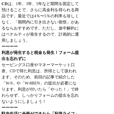
CD
は、1年、3年、5年など期間を固定して
預けることで、さらに高金利を得られる商
品です。最近では4％〜5％の利率も珍しく
なく、「期間内に引き出さない覚悟」があ
るならおすすめです。ただし、途中解約に
はペナルティが発生するので、計画的に運
用しましょう。
ーーーー
利息が発生すると税金も発生！フォーム提
出を忘れずに
セービングス口座やマネーマーケット口
座、CDで得た利息は、所得として扱われ
ます。そのため、前回の記事で紹介した
「W-9」や「W-8BEN」の提出が必要にな
ります。利息が付いたら「やった！」で終
わらせず、しっかりフォームの提出を忘れ
ないようにしましょう！
ーーーー
駐在生活に余裕ができたら「利息ライフ」