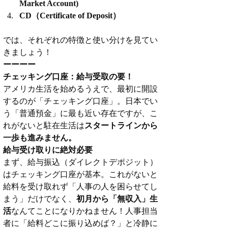
Market Account)
CD（Certificate of Deposit）
では、それぞれの特徴と使い分けを見てい
きましょう！
ーーーー
チェッキング口座：給与受取の要！
アメリカ生活を始めるうえで、最初に開設
するのが「チェッキング口座」。日本でい
う「普通預金」に最も近い存在ですが、こ
れがないと駐在生活は
スタートラインから
一歩も進みません。
給与受け取りに絶対必要
まず、給与振込（ダイレクトデポジット）
はチェッキング口座が基本。これがないと
給料を受け取れず「人事の人を困らせてし
まう」だけでなく、
初月から「無収入」生
活
なんてことになりかねません！人事担当
者に「給料どこに振り込めば？」と冷静に