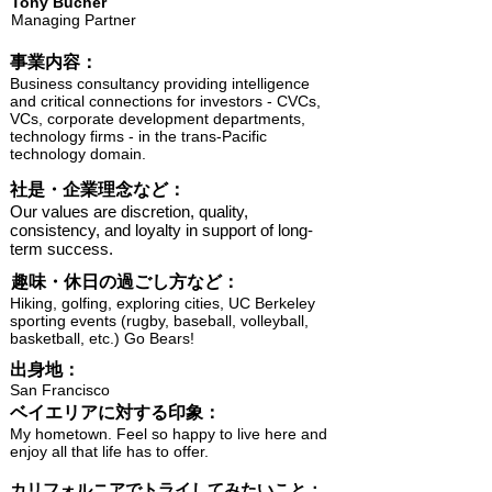
Tony Bucher
Managing Partner
​事業内容：
Business consultancy providing intelligence
and critical connections for investors - CVCs,
VCs, corporate development departments,
technology firms - in the trans-Pacific
technology domain.
​社是・企業理念など：
Our values are discretion, quality,
consistency, and loyalty in support of long-
term success.
趣味・休日の過ごし方など：
Hiking, golfing, exploring cities, UC Berkeley
sporting events (rugby, baseball, volleyball,
basketball, etc.) Go Bears!
出身地：
San Francisco
ベイエリアに対する印象：
My hometown. Feel so happy to live here and
enjoy all that life has to offer.
カリフォルニアでトライしてみたいこと：