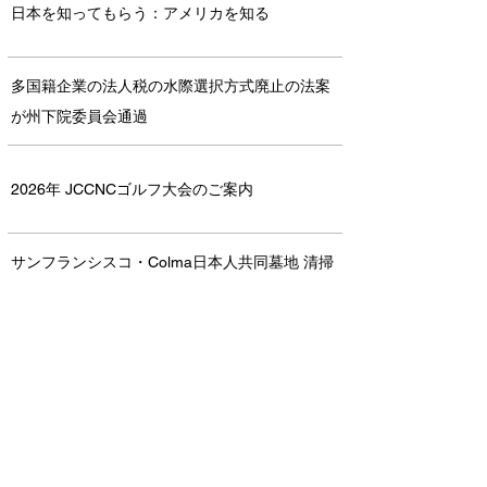
日本を知ってもらう：アメリカを知る
多国籍企業の法人税の水際選択方式廃止の法案
が州下院委員会通過
2026年 JCCNCゴルフ大会のご案内
サンフランシスコ・Colma日本人共同墓地 清掃
ボランティア
JCCNC/JCCsj Summer Potluck Party
新規米国赴任のみなさまへ、駐在員マメ知識：
渡米直後の壁！？クレジットヒストリーの育て