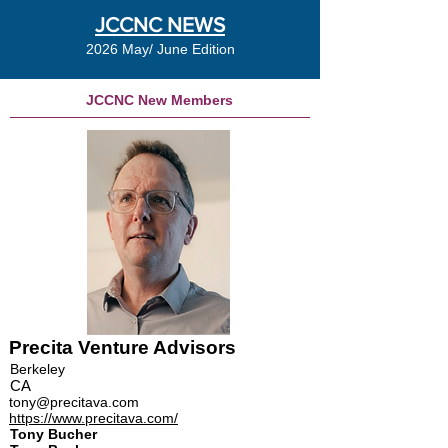
JCCNC NEWS
2026 May/ June Edition
JCCNC New Members
Precita Venture Advisors
Berkeley
CA
tony@precitava.com
https://www.precitava.com/
Tony Bucher