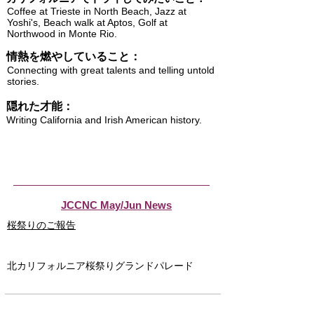
Coffee at Trieste in North Beach, Jazz at
Yoshi's, Beach walk at Aptos, Golf at
Northwood in Monte Rio.
情熱を燃やしていること：
Connecting with great talents and telling untold
stories.
隠れた才能：
Writing California and Irish American history.
JCCNC May/Jun News
桜祭りのご報告
北カリフォルニア桜祭りグランドパレード