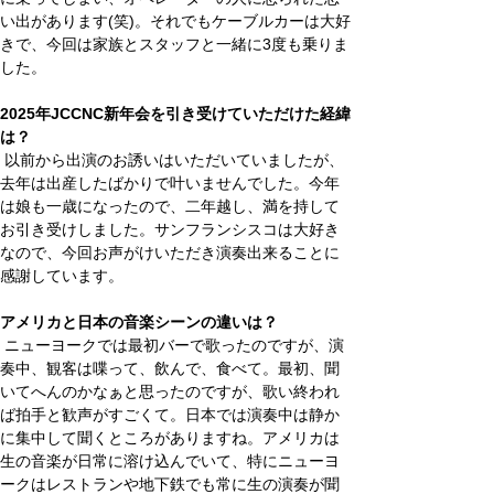
い出があります(笑)。それでもケーブルカーは大好
きで、今回は家族とスタッフと一緒に3度も乗りま
した。
2025年JCCNC新年会を引き受けていただけた経緯
は？
 以前から出演のお誘いはいただいていましたが、
去年は出産したばかりで叶いませんでした。今年
は娘も一歳になったので、二年越し、満を持して
お引き受けしました。サンフランシスコは大好き
なので、今回お声がけいただき演奏出来ることに
感謝しています。
アメリカと日本の音楽シーンの違いは？
 ニューヨークでは最初バーで歌ったのですが、演
奏中、観客は喋って、飲んで、食べて。最初、聞
いてへんのかなぁと思ったのですが、歌い終われ
ば拍手と歓声がすごくて。日本では演奏中は静か
に集中して聞くところがありますね。アメリカは
生の音楽が日常に溶け込んでいて、特にニューヨ
ークはレストランや地下鉄でも常に生の演奏が聞