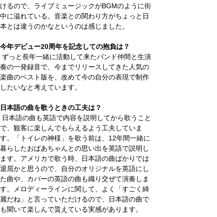
けるので、ライブミュージックがBGMのように街
中に溢れている。音楽との関わり方がちょっと日
本とは違うのかなというのは感じました。
今年デビュー20周年を記念しての抱負は？
 ずっと長年一緒に活動して来たバンド仲間と生演
奏の一発録音で、今までリリースしてきた人気の
楽曲のベスト版を、改めて今の自分の表現で制作
したいなと考えています。
日本語の曲を歌うときの工夫は？
 日本語の曲も英語で内容を説明してから歌うこと
で、観客に楽しんでもらえるよう工夫していま
す。「トイレの神様」を歌う前は、12年間一緒に
暮らしたおばあちゃんとの思い出を英語で説明し
ます。アメリカで歌う時、日本語の曲ばかりでは
退屈かと思うので、自分のオリジナルを英語にし
た曲や、カバーの英語の曲も織り交ぜて演奏しま
す。メロディーラインに関して、よく「すごく綺
麗だね」と言っていただけるので、日本語の曲で
も聞いて楽しんで貰えている実感があります。