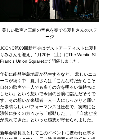
美しい歌声と三線の音色を奏でる夏川さんのステ
ージ
JCCNC第69回新年会はゲストアーティストに夏川
りみさんを迎え、1月20日（土）にThe Westin St. 
Francis Union Squareにて開催しました。
年初に能登半島地震が発生するなど、 悲しいニュ
ースが続く中、夏川さんは「こんな時だからこそ
自分の歌声で一人でも多くの方を明るい気持ちに
したい」という想いで今回の公演に臨んだそうで
す。その想いが来場者一人一人にしっかりと届い
た素晴らしいパフォーマンスは圧巻で、実際に公
演後に多くの方々から「感動した」、 「自然と涙
が流れてきた」といった感想が寄せられました。
新年会委員長としてこのイベントに携われた事を