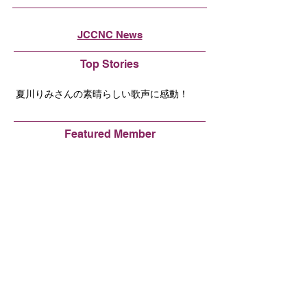
JCCNC News
Top Stories
夏川りみさんの素晴らしい歌声に感動！
Featured Member
Interview with President Maruyama of
HULFT, Inc.
JETRO News
CES 2024
New Members
Rapyuta Robotics, Inc. （ラピュタロボティク