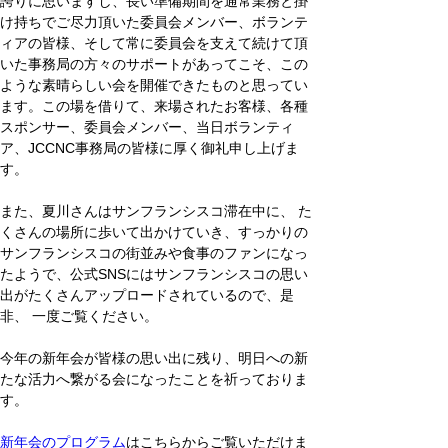
誇りに思いますし、長い準備期間を通常業務と掛
け持ちでご尽力頂いた委員会メンバー、ボランテ
ィアの皆様、そして常に委員会を支えて続けて頂
いた事務局の方々のサポートがあってこそ、この
ような素晴らしい会を開催できたものと思ってい
ます。この場を借りて、来場されたお客様、各種
スポンサー、委員会メンバー、当日ボランティ
ア、JCCNC事務局の皆様に厚く御礼申し上げま
す。
また、夏川さんはサンフランシスコ滞在中に、 た
くさんの場所に歩いて出かけていき、すっかりの
サンフランシスコの街並みや食事のファンになっ
たようで、公式SNSにはサンフランシスコの思い
出がたくさんアップロードされているので、是
非、 一度ご覧ください。
今年の新年会が皆様の思い出に残り、明日への新
たな活力へ繋がる会になったことを祈っておりま
す。
新年会のプログラム
はこちらからご覧いただけま