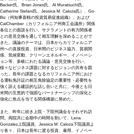
Backer氏、Brian Jones氏、Al Muratsuchi氏、
Catherine Stefani氏、Jessica M. Caloza氏）、Go-
Biz（州知事直轄の投資貿易促進組織）、および
CalChamber（カリフォルニア州商工会議所）関係
各位との面談を行い、サクラメントの有力関係者
との意見交換を通して相互理解を深めることがで
きた。議論のテーマは、日本からカリフォルニア
州への直接投資、日米間のビジネス協力、貿易関
係、気候変動、クリーンエネルギー、イノベーシ
ョン等、多岐にわたる議論・意見交換を行い、
様々なビジネス課題に対するビジョンの共有を図
った。長年の課題となるカリフォルニア州におけ
る運転免許証の相互免除協定の重要性・必要性を
強く訴える建設的な話し合いと共に、今後とも日
米間の互恵的で強固なパートナーシップの深化と
強化に焦点を当てる関係構築に努めた。
また、昨年に続き上院・下院州議会をそれぞれ訪
問。両院共に会期中の時間を割いて、
Lena 
Gonzalez上院議員、
Jessica M. Caloza下院議員よ
り各々、日本は長年に渡る投資、雇用、イノベー