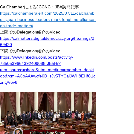
CalChamberによるJCCNC・JBA訪問記事
https://calchamberalert.com/2025/07/11/calchamb
er-japan-business-leaders-mark-longtime-alliance-
on-trade-matters/
上院でのDelegation紹介のVideo
https://calmatters.digitaldemocracy.org/hearings/2
69420
下院でのDelegation紹介のVideo
https://www.linkedin.com/posts/activity-
7350539664392409088-JEhH/?
utm_source=share&utm_medium=member_deskt
op&rcm=ACoAAAwcfe0B_sJv5TYCaiJWH8EHfC1c
znQV6v8