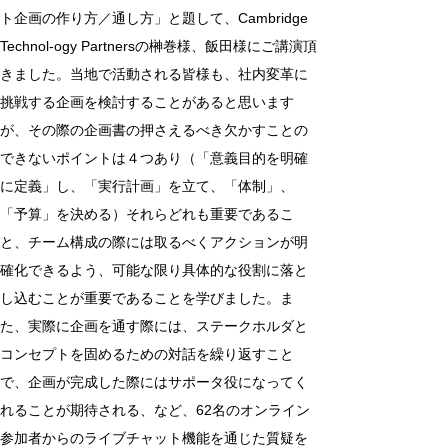
ト企画の作り方／通し方」と題して、Cambridge 
Technol-ogy Partnersの榊巻様、飯田様にご講演頂
きました。当地で活動される皆様も、社内変革に
挑戦する企画を検討することがあると思います
が、その際の企画書の押さえるべき欠かすことの
できないポイントは４つあり（「意義目的を明確
に定義」し、「実行計画」を立て、「体制」、
「予算」を決める）それらどれも重要であるこ
と、チーム構成の際には取るべくアクションが明
確化できるよう、可能な限り具体的な役割に落と
し込むことが重要であることを学びました。ま
た、実際に企画を通す際には、ステークホルダと
コンセプトを固めるための対話を繰り返すこと
で、企画が完成した際にはサポータ役になってく
れることが期待される、など、62名のオンライン
参加者からのライブチャット機能を通じた質疑を