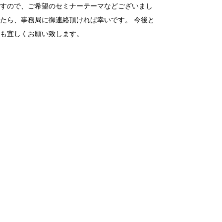
すので、ご希望のセミナーテーマなどございまし
たら、事務局に御連絡頂ければ幸いです。 今後と
も宜しくお願い致します。
JCCNC Nov / Dec News
Top Stories
2024年JCCNC新年会 一般向けチケット販
売開始
Featured Member
◎日本人の存在、米国に伝える ＝クリアリ
ー齊藤信子さんインタビュー＝
JETRO News
APECアジア太平洋経協力会議がサンフラン