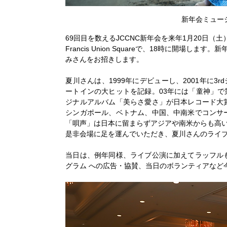
新年会ミュー
69回目を数えるJCCNC新年会を来年1月20日（土）に
Francis Union Squareで、18時に開
みさんをお招きします。
夏川さんは、1999年にデビューし、2001年に3
ートインの大ヒットを記録。03年には「童神」で
ジナルアルバム「美らさ愛さ」が日本レコード大
シンガポール、ベトナム、中国、中南米でコンサ
「唄声」は日本に留まらずアジアや南米からも高
是非会場に足を運んでいただき、夏川さんのライ
当日は、例年同様、ライブ公演に加えてラッフル
グラム
への広告・協賛、当日のボランティアなど