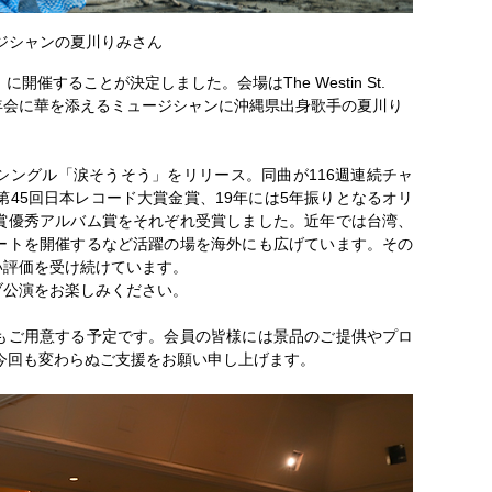
ジシャンの夏川りみさん
開催することが決定しました。会場はThe Westin St. 
場します。新年会に華を添えるミュージシャンに沖縄県出身歌手の夏川り
rdシングル「涙そうそう」をリリース。同曲が116週連続チャ
第45回日本レコード大賞金賞、19年には5年振りとなるオリ
賞優秀アルバム賞をそれぞれ受賞しました。近年では台湾、
ートを開催するなど活躍の場を海外にも広げています。その
い評価を受け続けています。
ブ公演をお楽しみください。
もご用意する予定です。会員の皆様には景品のご提供やプロ
今回も変わらぬご支援をお願い申し上げます。