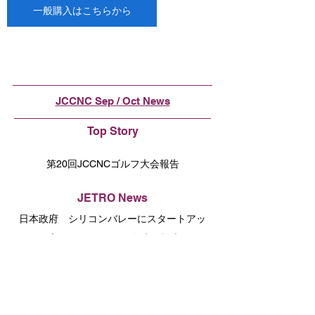
一般購入はこちらから
JCCNC Sep / Oct News
Top Story
第20回JCCNCゴルフ大会報告
JETRO News
日本政府 シリコンバレーにスタートアッ
プのためのビジネス拠点を設立
総領事より
大隅総領事から着任のご挨拶