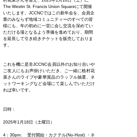
村花菜さんを迎え、2025年1月18日（土）に
The Westin St. Francis Union Squareにて開催
いたします。JCCNCではこの新年会を、会員企
業のみならず地域コミュニティーのすべての皆
様にも、年の初めに一堂に会し交流を深めてい
ただける場となるよう準備を進めており、期間
を延長して引き続きチケットを販売しておりま
す。
これを機に是非JCCNC会員以外のお知り合いや
ご友人にもお声掛けいただき、ご一緒に植村花
菜さんのライブや豪華賞品のラッフル抽選、ネ
ットワーキングなど会場にて楽しんでいただけ
れば幸いです。     
日時：
2025年1月18日（土曜日）
4：30pm:    受付開始・カクテル(No-Host) ・ネ