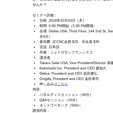
せんか？
セミナー詳細：
日程: 2024年10月24日（木）
時間: 6:00 PM開始（5:30 PM開場）
会場: Globis USA, Third Floor, 144 2nd St,
歩4分）
参加費: JCCNC会員 $25、非会員 $35
言語: 日本語
共催：ジェトロサンフランシスコ
講演者:
Takara Sake USA, Vice President/Director 
Kakehashi Inc. President and CEO 森知久
Delica, President and CEO 岩田康弘
Onigilly, President and CEO 金松孝司
申し込みは
こちら
内容:
パネルディスカッション（45分）
Q&Aセッション（15分）
ネットワーキング（50分）
講演内容：