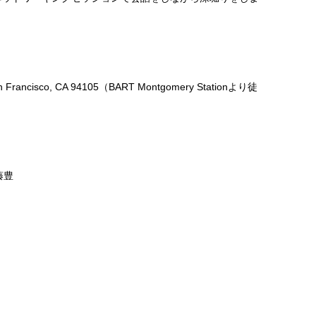
 San Francisco, CA 94105（BART Montgomery Stationより徒
衛藤豊