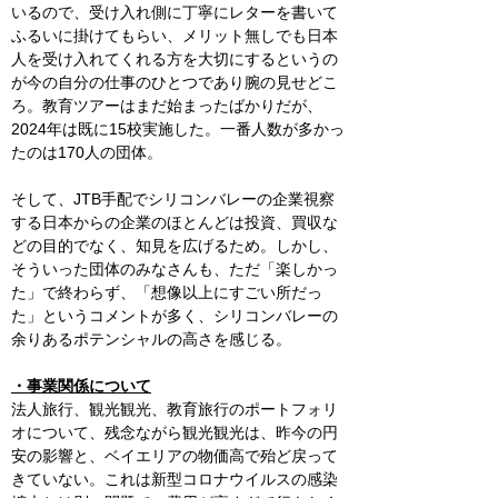
いるので、受け入れ側に丁寧にレターを書いて
ふるいに掛けてもらい、メリット無しでも日本
人を受け入れてくれる方を大切にするというの
が今の自分の仕事のひとつであり腕の見せどこ
ろ。教育ツアーはまだ始まったばかりだが、
2024年は既に15校実施した。一番人数が多かっ
たのは170人の団体。
そして、JTB手配でシリコンバレーの企業視察
する日本からの企業のほとんどは投資、買収な
どの目的でなく、知見を広げるため。しかし、
そういった団体のみなさんも、ただ「楽しかっ
た」で終わらず、「想像以上にすごい所だっ
た」というコメントが多く、シリコンバレーの
余りあるポテンシャルの高さを感じる。
・事業関係について
法人旅行、観光観光、教育旅行のポートフォリ
オについて、残念ながら観光観光は、昨今の円
安の影響と、ベイエリアの物価高で殆ど戻って
きていない。これは新型コロナウイルスの感染