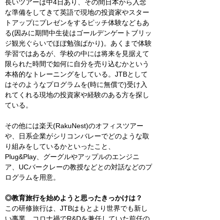
長いツアーは中4日あり、その間日本から入念
な準備をしてきて英語で現地の投資家やスター
トアップにプレゼンをするピッチ体験などもあ
る(因みに期間中生徒はゴールデンゲートブリッ
ジ観光ぐらいでほぼ勉強ばかり)。あくまで体験
学習ではあるが、学校の中には将来を見据えて
限られた時間で如何に自分を売り込むかという
本格的なトレーニングをしている。JTBとして
はそのようなプログラムを(時に無償で)受け入
れてくれる現地の投資家や経験のある方を探し
ている。
その他には楽天(RakuNest)のオフィスツアー
や、日系企業がシリコンバレーでどのような取
り組みをしているかといったこと、
Plug&Play、グーグルやアップルのエンジニ
ア、UCバークレーの教授などとの対話などのプ
ログラムを用意。
◎教育旅行を始めようと思ったきっかけは？
この研修旅行は、JTBはもとより世界でも新し
い事業。コロナ禍でR&Dを兼任していた前任の