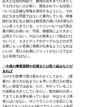
拡大とは別の問題で、費用が高すぎて行きたく
ても行けない人が多い。懸念されている治安に
ついては正確な情報を発信するようにし、それ
ほど大きな問題ではないと案内している。研修
旅行を含む法人旅行は物流系の強いLA方面もだ
いぶ戻ってきている。シリコンバレーはIT系企
業の関心が高いが、円安、物価高により大きく
は増えていない。やはりが集客という観点だけ
でいうと、エヌビディアやグーグルなどの大手
企業にもっと容易に視察が出来るようになれば
いいが、受け入れ側にメリットがない上でなか
なか容易ではない。
・今後の事業展開や目標または取り組みなどが
あれば
コロナの影響で受け皿を小さくしており、（需
要の）戻り方があまりにも早いと受け入れ側も
苦しい状況ではある。ただ、今やっていること
の規模を大きくしていきたい。観光旅行の戻っ
てきてくれる事を願っているが、やはりそう簡
単にはいかない。サンフランシスコ支店にいる
7名のスタッフのうち3名はアウトバウンド対応