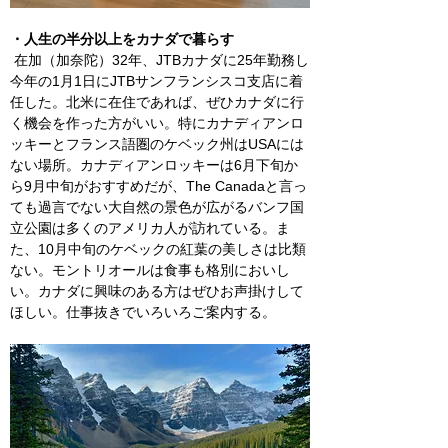
・人生の半分以上をカナダで暮らす
 在加（加奈陀）32年、JTBカナダに25年勤務し
今年の1月1日にJTBサンフランシスコ支店に着
任した。北米に在住であれば、ぜひカナダに行
く機会を作った方がいい。特にカナディアンロ
ッキーとフランス語圏のケベック州はUSAには
ない場所。カナディアンロッキーは6月下旬か
ら9月中旬がおすすめだが、The Canadaと言っ
ても過言でない大自然の景色が広がるバンフ国
立公園は多くのアメリカ人が訪れている。ま
た、10月中旬のケベックの紅葉の美しさは比類
ない。モントリオールは食事も格別においし
い。カナダに興味のある方はぜひお声掛けして
ほしい。仕事抜きでいろいろご案内する。