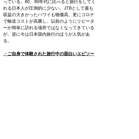
っている。80、90年代に比べると旅行をしてく
れる日本人が圧倒的に少ない。JTBとして最も
収益の大きかったハワイも物価高、更にコロナ
で輸送コストが高騰し、以前のようにリピータ
ーが簡単に訪れる場所ではなくなってきている
が、逆に今は日本国内旅行のほうが人気があ
る。
・ご自身で体験された旅行中の面白いエピソー
ドなどあれば。また、旅の魅力とは?
アウトドア全般、特にハイキングとスキーが好
きで、ペルー、インカトレイルに行った。エジ
プトにも行ったが、特にエジプトでは新たな旅
の魅力を知った。旅というのは飛行機、ホテ
ル、土産物屋、レストラン等受け入れる側があ
ってのもの。そして、それらは国籍や客の種類
によって当たり方違うという事に気づくのに時
間が掛かった。エジプトではタクシーもぼった
くりで、一度運転手を諭した事もあった。個人
旅行だとソンビのように襲来する物売りにも付
き纏われるので現地ガイドが必須だが、自分は
逆に彼らのむき出しになる本性の中に優しさを