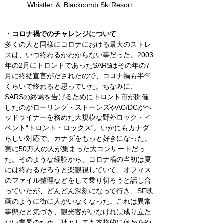
Whistler ＆ Blackcomb Ski Resort
・コロナ禍でのチャレンジについて
多くの人と同様にコロナにおける最大のストレ
スは、いつ終わるかわからない事だった。2003
年の2月にトロントであったSARSはその年の7
月に終結宣言がだされたので、コロナ禍も半年
くらいで終わると思っていた。ちなみに、
SARSの終焉を告げるためにトロント市が開催
したのがローリング・ストーンズやAC/DCがヘ
ッドライナーを務めた大規模な野外ロック・イ
ベント“トロント・ロックス”。いかにもカナダ
らしい対応で、カナダをもっと好きになった。
実に50万人の人が集まった大コンサートだっ
た。そのような経験から、コロナ禍の当初は夏
には終わるだろうと楽観視していて、オフィス
のファイル整理などをして乗り切ろうと話し合
っていたが、どんどん深刻になって行き、SF映
画のように街に人がいなくなった。これは異常
事態だと気づき、観光客がいなければ成り立た
ない業界のため「社としても本格的に何かをや