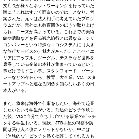
支店長が様々なネットワーキングを行っていた
際に「これはすごく面白いのでは」となり、考
案された。元々は法人相手に考えていたプログ
ラムだが、意外にも教育団体のほうで取り上げ
られ、ニーズが高まっている。これまでの美術
館や遺跡などを巡る観光旅行とは異なる、シリ
コンバレーという特殊なエコシステムに（大き
な旅行サービスの）魅力があった。ここベイエ
リアにアップル、グーグル、テスラなど世界を
席巻している企業の本社が集まっているという
事だけでもすごい事。スタンフォード、バーク
レーなどの存在から、教育、大企業、VC、スタ
ートアップへと連なる関係を知らない多くの日
本人がいる。
また、将来は海外で仕事をしたい、海外で起業
したいという学生がいる。前述のピッチ体験し
た後、VCに自分で立ち上げている事業のピッチ
をする学生もいる。現状、JTB手配の視察や訪
問は受け入れ側にメリットがないが、中には
（体験的な）ピッチを熱く批評してくれる方も