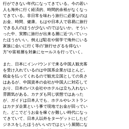
行ができない年代になってきている。今の若い
人も海外に行く経済的、時間的余裕がなくなっ
てきている。非日常を味わう旅行に必要なのは
お金、時間、健康。もはや日本人で容易に旅行
できる人のほうが少ないのではないか。そうい
った中、実際に旅行が出来る層に近づいていっ
たほうがいい。例えば駐在や留学で海外にいる
家族に会いに行く等の”旅行せざるを得ない
方”や富裕層を対象にセールスを行っていく。
また、日本にインバウンドで来る中国人観光客
を受け入れているのは中国系企業がほとんど。
税金を払ってくれるので観光立国としての良さ
はあるが、中国資本の会社が中国人に対応して
おり、日本のバス会社やホテルは立ち入れない
雰囲気がある。カナダも同じ状態ではあった
が、ガイドは日本人でも、ホテルやレストラン
はカナダ企業という事で現地でお金が回ってい
た。どこでどうお金を稼ぐか難しい時代になっ
てきていて、日本人以外をターゲットにしたビ
ジネスをしたほうがいいのではという展開にな