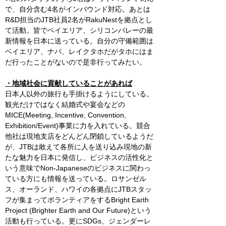
で、自分含む4名がインバウンド対応。あとは
R&D担当のJTB社員2名がRakuNestを拠点とし
て活動。皆でベイエリア、シリコンバレーの最
新情報を日本に送っている。自分の守備範囲は
ベイエリア、ナパ、レイクタホだがタホにはま
だ行ったことがないので是非行ってみたい。
・地域社会に貢献していることがあれば
日本人以外の旅行も手掛けるようにしている。
観光だけではなく結婚式や宴会などの
MICE(Meeting, Incentive, Convention, 
Exhibition/Event)事業に力を入れている。競合
他社は現地支店をどんどん閉鎖しているようだ
が、JTBは敢えて各所に人を送り込み現地の新
たな魅力を日本に発信し、ビジネスの活性化と
いう意味でNon-Japaneseのビジネスに関わっ
ている方にも情報を送っている。ロサンゼル
ス、オーランド、ハワイの各拠点にJTBスタッ
フが集まってボランティアをするBright Earth 
Project (Brighter Earth and Our Future)という
活動も行っている。更にSDGs、ジェンダーレ