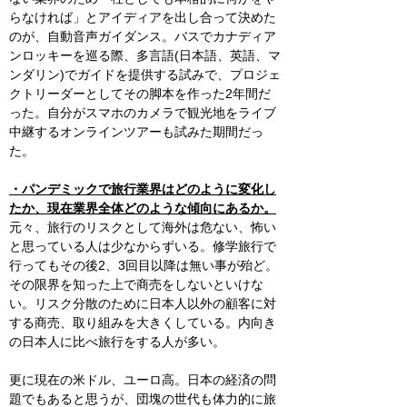
らなければ」とアイディアを出し合って決めた
のが、自動音声ガイダンス。バスでカナディア
ンロッキーを巡る際、多言語(日本語、英語、マ
ンダリン)でガイドを提供する試みで、プロジェ
クトリーダーとしてその脚本を作った2年間だ
った。自分がスマホのカメラで観光地をライブ
中継するオンラインツアーも試みた期間だっ
た。
・パンデミックで旅行業界はどのように変化し
たか、現在業界全体どのような傾向にあるか。
元々、旅行のリスクとして海外は危ない、怖い
と思っている人は少なからずいる。修学旅行で
行ってもその後2、3回目以降は無い事が殆ど。
その限界を知った上で商売をしないといけな
い。リスク分散のために日本人以外の顧客に対
する商売、取り組みを大きくしている。内向き
の日本人に比べ旅行をする人が多い。
更に現在の米ドル、ユーロ高。日本の経済の問
題でもあると思うが、団塊の世代も体力的に旅