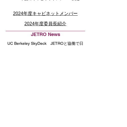
2024年度キャビネットメンバー
2024年度委員長紹介
JETRO News
UC Berkeley SkyDeck JETROと協働で日
本ブートキャンプを開催
New Members
iSearch Worldwide LLC
JAC Recruitment (US), Inc.
Pentagon Technologies Group, Inc.