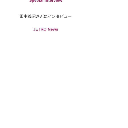
Special Interview
田中義昭さんにインタビュー
JETRO News
北米のスタートアップ・エコシステム百景
New Members
ロック・サスキア
仁井 裕之
石田 幹人
川崎裕章
Office Community News