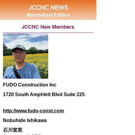
JCCNC NEWS
March/April Edition
JCCNC New Members
FUDO Construction Inc
1720 South Amphlett Blvd Suite 225
http://www.fudo-const.com
Nobuhide Ishikawa
石川宣英