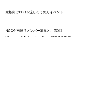
家族向けBBQ＆流しそうめんイベント
NGC企画運営メンバー募集と、第2回
Welcome & Networking Event開催のご案内
JCCNC & JETRO共催 セミナー: 「BtoCの
秘訣を学ぶ！ ～食ビジネスの北米市場の
攻略～」
第21回 JCCNCゴルフ大会報告