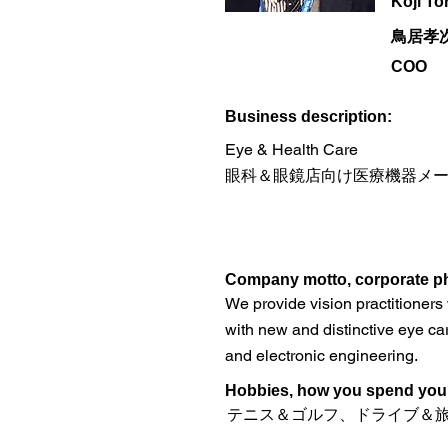
Koji Tor
鳥居孝
COO
​Business description:
Eye & Health Care
眼科＆眼鏡店向け医療機器メ
​Company motto, corporate ph
We provide vision practitioners 
with new and distinctive eye ca
and electronic engineering.
Hobbies, how you spend your 
テニス＆ゴルフ、ドライブ＆