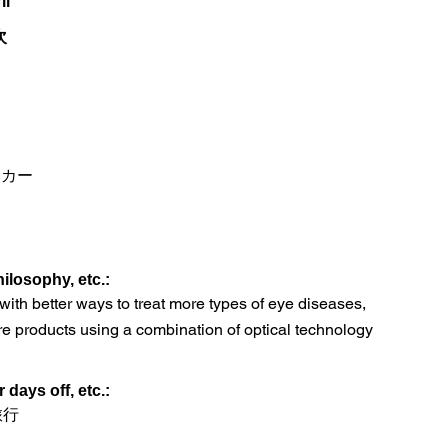
ii
次
ーカー
ilosophy, etc.:
with better ways to treat more types of eye diseases,
re products using a combination of optical technology
days off, etc.:
旅行