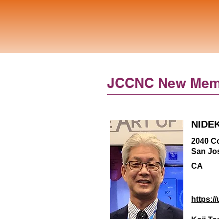
JCCNC New Mem
NIDEK
2040 C
San Jo
CA
https:/