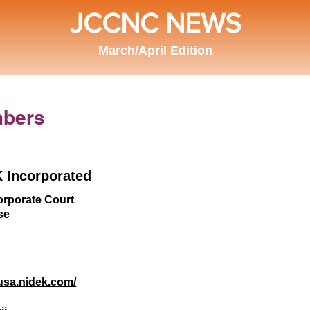
JCCNC NEWS
March/April Edition
bers
 Incorporated
orporate Court
se
/usa.nidek.com/