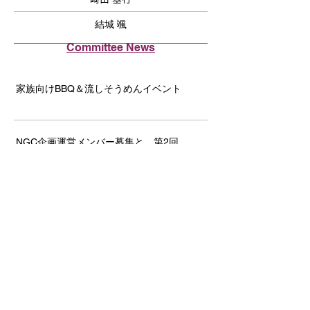
結城 颯
Committee News
家族向けBBQ＆流しそうめんイベント
NGC企画運営メンバー募集と、第2回
Welcome & Networking Event開催のご案内
JCCNC & JETRO共催 セミナー: 「BtoCの
秘訣を学ぶ！ ～食ビジネスの北米市場の
攻略～」
第21回 JCCNCゴルフ大会報告