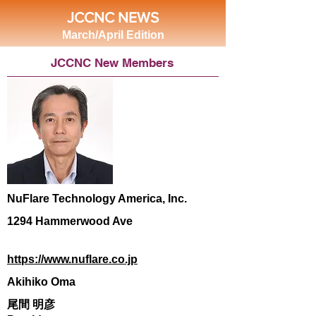
JCCNC NEWS
March/April Edition
JCCNC New Members
NuFlare Technology America, Inc.
1294 Hammerwood Ave
https://www.nuflare.co.jp
Akihiko Oma
尾間 明彦