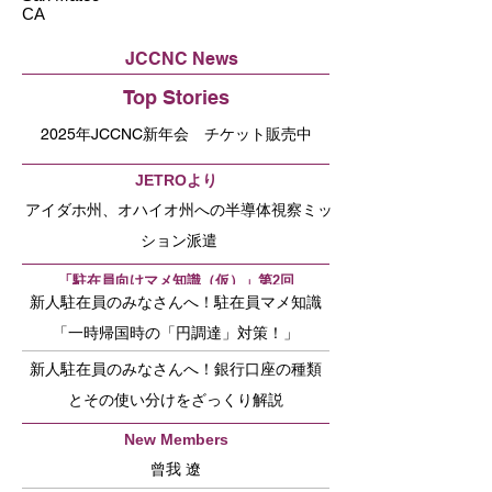
CA
JCCNC News
Top Stories
2025年JCCNC新年会 チケット販売中
JETROより
アイダホ州、オハイオ州への半導体視察ミッ
ション派遣
「駐在員向けマメ知識（仮）」第2回
新人駐在員のみなさんへ！駐在員マメ知識
「一時帰国時の「円調達」対策！」
新人駐在員のみなさんへ！銀行口座の種類
とその使い分けをざっくり解説
New Members
曾我 遼