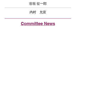
谷垣 征一郎
内村 允宣
Committee News
2024年11月12月 ベイエリアおすすめ
スポット
Fremont Union High School District で
日本語学習者増にむけて
イベントのご報告とメンバー募集