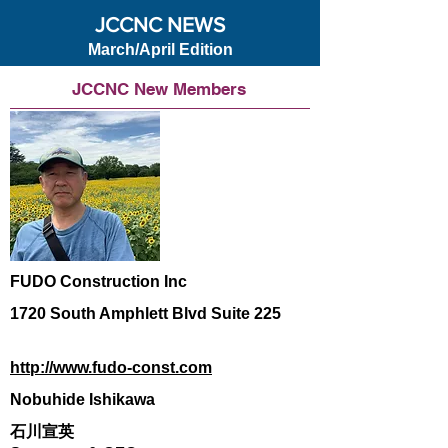
JCCNC NEWS
March/April Edition
JCCNC New Members
FUDO Construction Inc
1720 South Amphlett Blvd Suite 225
http://www.fudo-const.com
Nobuhide Ishikawa
石川宣英