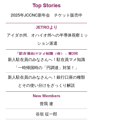
Top Stories
2025年JCCNC新年会 チケット販売中
JETROより
アイダホ州、オハイオ州への半導体視察ミッ
ション派遣
「駐在員向けマメ知識（仮）」第2回
新人駐在員のみなさんへ！駐在員マメ知識
「一時帰国時の「円調達」対策！」
新人駐在員のみなさんへ！銀行口座の種類
とその使い分けをざっくり解説
New Members
曾我 遼
谷垣 征一郎
内村 允宣