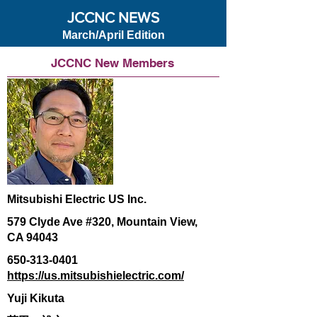
JCCNC NEWS
March/April Edition
JCCNC New Members
Mitsubishi Electric US Inc.
579 Clyde Ave #320, Mountain View,
CA 94043
650-313-0401
https://us.mitsubishielectric.com/
Yuji Kikuta