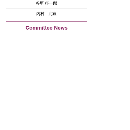
谷垣 征一郎
内村 允宣
Committee News
2024年11月12月 ベイエリアおすすめ
スポット
Fremont Union High School District で
日本語学習者増にむけて
イベントのご報告とメンバー募集