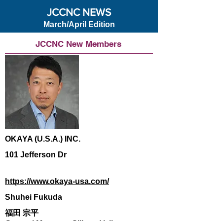
JCCNC NEWS
March/April Edition
JCCNC New Members
OKAYA (U.S.A.) INC.
101 Jefferson Dr
https://www.okaya-usa.com/
Shuhei Fukuda
福田 宗平