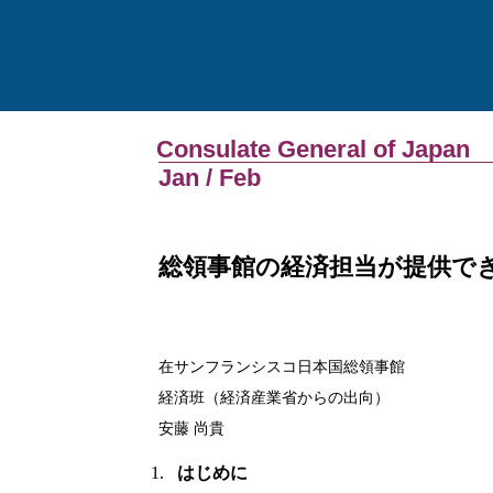
Consulate General of Japan
Jan / Feb
総領事館の経済担当が提供で
在サンフランシスコ日本国総領事館
経済班（経済産業省からの出向）
安藤 尚貴
はじめに