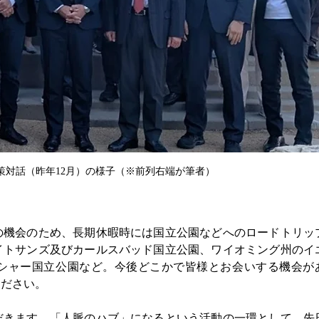
策対話（昨年12月）の様子（※前列右端が筆者）
の機会のため、長期休暇時には国立公園などへのロードトリッ
イトサンズ及びカールスバッド国立公園、ワイオミング州のイ
シャー国立公園など。今後どこかで皆様とお会いする機会が
ください。
だきます。「人脈のハブ」になるという活動の一環として、先