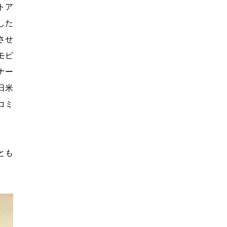
トア
した
させ
モビ
ナー
日米
コミ
とも