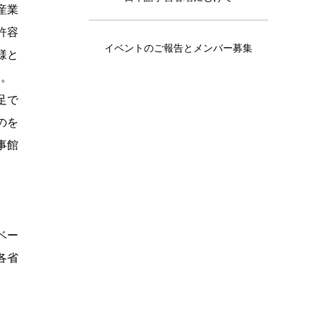
産業
許容
イベントのご報告とメンバー募集
様と
す。
足で
のを
事館
ベー
各省