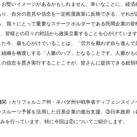
、お堅いイメージがあるかもしれません。幸いなことに、経済
あり、自分の意見や信念を一定程度政策に反映できる、それが
ら、我々にとって重要なステークホルダーである民間企業の皆
に、皆様との日々の対話から政策立案することを心がけていま
した今、最も心がけていることは、「労力を厭わず自ら進んで
と組織を橋渡しする「人脈のハブ」となることです。人脈がも
この信念を貫き実行することこそが、皆さんに提供できる総領
。
機関（カリフォルニア州・ネバダ州や戦争省ディフェンスイノ
ラスルーツ予算を活用した日系企業の進出支援、③日本政府（
組みを行っています。特に今回は②についてご紹介します。