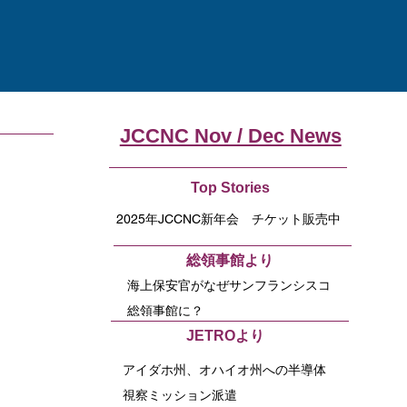
JCCNC Nov / Dec News
Top Stories
2025年JCCNC新年会 チケット販売中
​総領事館より
海上保安官がなぜサンフランシスコ
総領事館に？
​JETROより
アイダホ州、オハイオ州への半導体
視察ミッション派遣