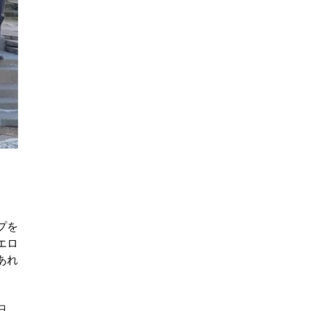
プを
エロ
あれ
日、