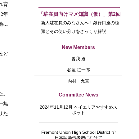
れ育
2年
「駐在員向けマメ知識（仮）」第2回
新人駐在員のみなさんへ！銀行口座の種
地に
類とその使い分けをざっくり解説
New Members
段ど
曾我 遼
谷垣 征一郎
内村 允宣
た。
Committee News
一無
2024年11月12月 ベイエリアおすすめス
ポット
りた
Fremont Union High School District で
日本語学習者増にむけて