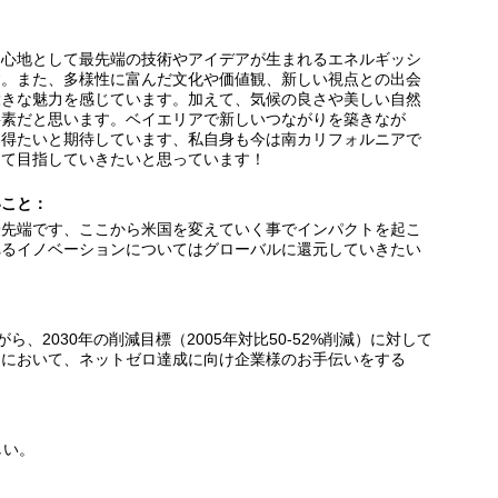
中心地として最先端の技術やアイデアが生まれるエネルギッシ
す。また、多様性に富んだ文化や価値観、新しい視点との出会
大きな魅力を感じています。加えて、気候の良さや美しい自然
要素だと思います。ベイエリアで新しいつながりを築きなが
を得たいと期待しています、私自身も今は南カリフォルニアで
して目指していきたいと思っています！
いこと：
最先端です、ここから米国を変えていく事でインパクトを起こ
れるイノベーションについてはグローバルに還元していきたい
ら、2030年の削減目標（2005年対比50-52%削減）に対して
カにおいて、ネットゼロ達成に向け企業様のお手伝いをする
しい。