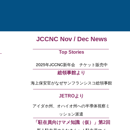
JCCNC Nov / Dec News
Top Stories
2025年JCCNC新年会 チケット販売中
総領事館より
海上保安官がなぜサンフランシスコ総領事館
に？
JETROより
アイダホ州、オハイオ州への半導体視察ミ
ッション派遣
「駐在員向けマメ知識（仮）」第2回