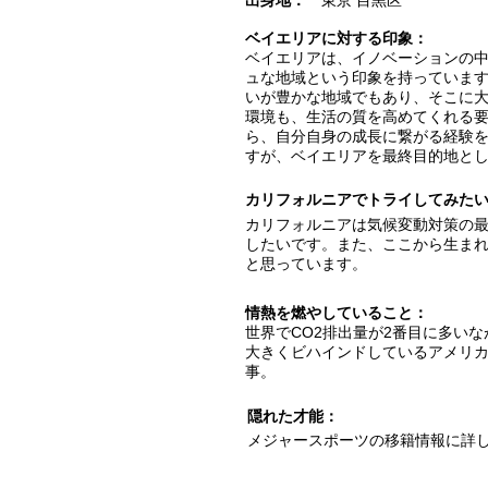
出身地：
東京 目黒区
ベイエリアに対する印象：
ベイエリアは、イノベーションの
ュな地域という印象を持っていま
いが豊かな地域でもあり、そこに
環境も、生活の質を高めてくれる
ら、自分自身の成長に繋がる経験
すが、ベイエリアを最終目的地と
カリフォルニアでトライしてみた
カリフォルニアは気候変動対策の
したいです。また、ここから生ま
と思っています。
情熱を燃やしていること：
世界でCO2排出量が2番目に多いなが
大きくビハインドしているアメリ
事。
隠れた才能：
メジャースポーツの移籍情報に詳