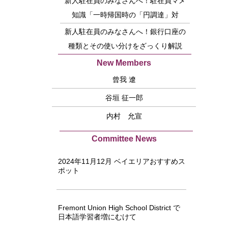
新人駐在員のみなさんへ！駐在員マメ
知識「一時帰国時の「円調達」対
策！」
新人駐在員のみなさんへ！銀行口座の
種類とその使い分けをざっくり解説
New Members
曾我 遼
谷垣 征一郎
内村 允宣
Committee News
2024年11月12月 ベイエリアおすすめス
ポット
Fremont Union High School District で
日本語学習者増にむけて