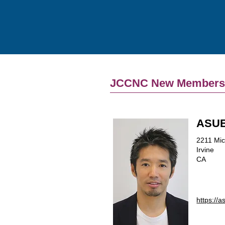
JCCNC New Member
ASUE
2211 Mic
Irvine
CA
https://