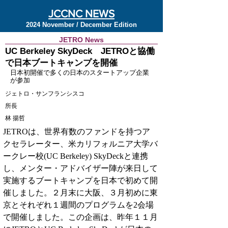
JCCNC NEWS
2024 November / December Edition
JETRO News
UC Berkeley SkyDeck JETROと協働
で日本ブートキャンプを開催
日本初開催で多くの日本のスタートアップ企業
が参加
ジェトロ・サンフランシスコ
所長
林 揚哲
JETROは、世界有数のファンドを持つア
クセラレーター、米カリフォルニア大学バ
ークレー校(UC Berkeley) SkyDeckと連携
し、メンター・アドバイザー陣が来日して
実施するブートキャンプを日本で初めて開
催しました。２月末に大阪、３月初めに東
京とそれぞれ１週間のプログラムを2会場
で開催しました。この企画は、昨年１１月