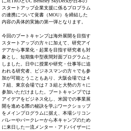
にJETROとUC Berkeley SkyDeckが日本の
スタートアップ企業支援に係るプロブラム
の連携について覚書（MOU）を締結した
内容の具体的実施の第一弾となります。
今回のブートキャンプは海外展開を目指す
スタートアップの方々に加えて、研究アイ
デアから事業化・起業を目指す研究者も対
象とし、短期集中型夜間対面プログラムと
しました。日中に授業や研究・仕事等に追
われる研究者、ビジネスマンの方々でも参
加が可能とうこともあり、大阪会場では４
７組、東京会場では７３組と大勢の方々に
参加いただけました。ブートキャンプでは
アイデアをビジネス化し、米国での事業展
開を進める際の秘訣を学ぶワークショップ
をメインプログラムに据え、本場シリコン
バレーやバークレーから本キャンプのため
に来日した一流メンター・アドバイザーに