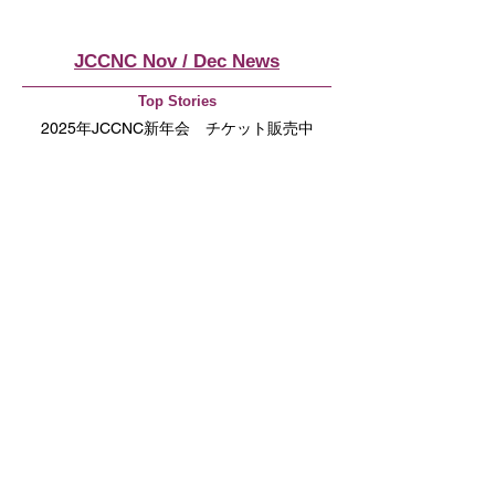
JCCNC Nov / Dec News
Top Stories
2025年JCCNC新年会 チケット販売中
「駐在員向けマメ知識（仮）」第2回
新人駐在員のみなさんへ！銀行口座の種類
とその使い分けをざっくり解説
New Members
曾我 遼
谷垣 征一郎
内村 允宣
Committee News