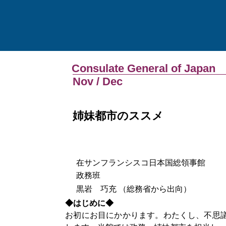
Consulate General of Japan
Nov / Dec
姉妹都市のススメ
在サンフランシスコ日本国総領事館
政務班
黒岩 巧充 （総務省から出向）
◆はじめに◆
お初にお目にかかります。わたくし、不思