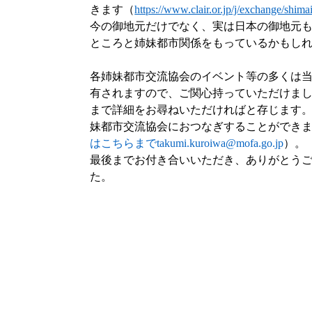
きます（
https://www.clair.or.jp/j/exchange/shimai
今の御地元だけでなく、実は日本の御地元
ところと姉妹都市関係をもっているかもし
各姉妹都市交流協会のイベント等の多くは
有されますので、ご関心持っていただけま
まで詳細をお尋ねいただければと存じます
妹都市交流協会におつなぎすることができ
はこちらまでtakumi.kuroiwa@mofa.go.jp
）。
最後までお付き合いいただき、ありがとう
た。