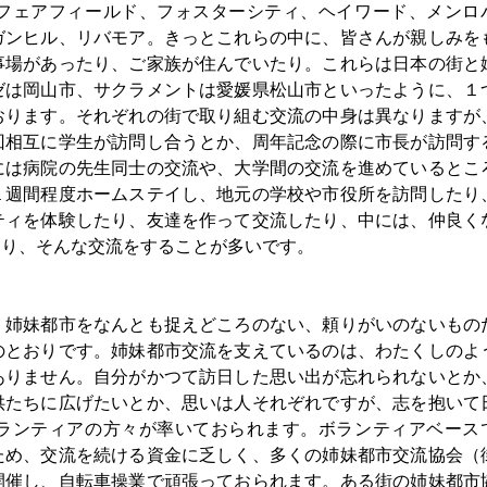
フェアフィールド、フォスターシティ、ヘイワード、メンロ
ガンヒル、リバモア。きっとこれらの中に、皆さんが親しみを
事場があったり、ご家族が住んでいたり。これらは日本の街と
ゼは岡山市、サクラメントは愛媛県松山市といったように、１
おります。それぞれの街で取り組む交流の中身は異なりますが
回相互に学生が訪問し合うとか、周年記念の際に市長が訪問す
には病院の先生同士の交流や、大学間の交流を進めているとこ
１週間程度ホームステイし、地元の学校や市役所を訪問したり
ティを体験したり、友達を作って交流したり、中には、仲良く
たり、そんな交流をすることが多いです。
、姉妹都市をなんとも捉えどころのない、頼りがいのないもの
のとおりです。姉妹都市交流を支えているのは、わたくしのよ
ありません。自分がかつて訪日した思い出が忘れられないとか
供たちに広げたいとか、思いは人それぞれですが、志を抱いて
ランティアの方々が率いておられます。ボランティアベース
ため、交流を続ける資金に乏しく、多くの姉妹都市交流協会（
開催し、自転車操業で頑張っておられます。ある街の姉妹都市