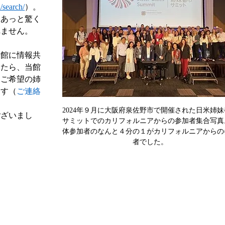
/search/
）。
もあっと驚く
れません。
当館に情報共
したら、当館
。ご希望の姉
ます（
ご連絡
2024年９月に大阪府泉佐野市で開催された日米姉
ございまし
サミットでのカリフォルニアからの参加者集合写真
体参加者のなんと４分の１がカリフォルニアからの
者でした。