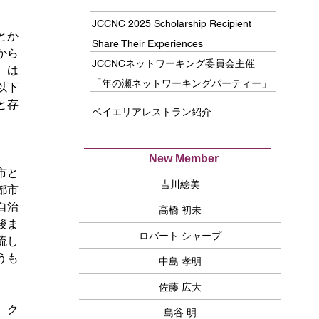
JCCNC 2025 Scholarship Recipient
とか
Share Their Experiences
から
JCCNCネットワーキング委員会主催
、は
「年の瀬ネットワーキングパーティー」
以下
開催！
と存
ベイエリアレストラン紹介
New Member
市と
吉川絵美
都市
自治
高橋 初未
後ま
ロバート シャープ
流し
うも
中島 孝明
佐藤 広大
、ク
島谷 明