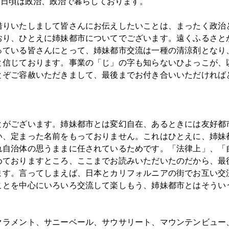
、日頃は政治、政治で暮らしております。
借りいたしまして皆さんにお伝えしたいことは、まったく政治
おり、ひとえに姉妹都市についてでございます。遠くふるさと
っている皆さんにとって、姉妹都市交流は一種の清涼剤となり
と信じております。事業の「じ」の字も知らないひよっこが、
とぞご容赦いただきまして、最後までお付き合いいただければ
とがございます。姉妹都市とは変幻自在、あるときには友好都
い、定まった名前をもっておりません。これはひとえに、姉妹
れ自治体の思うままに任されているためです。「法律上」、「
めておりますところ、ここまでお読みいただいたのだから、最
ます。言ってしまえば、日本とカリフォルニアの街でお互い交
ことを中心にいろいろ交流して楽しもう、姉妹都市とはそうい
クラメント、サニーベール、サウサリート、マウンテンビュー