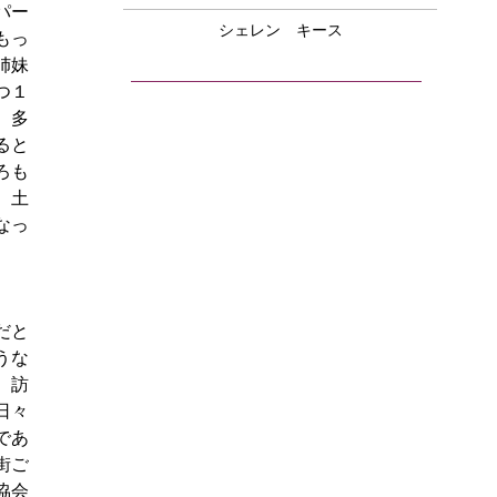
パー
シェレン キース
もっ
姉妹
つ１
、多
ると
ろも
、土
なっ
だと
うな
、訪
日々
であ
街ご
協会