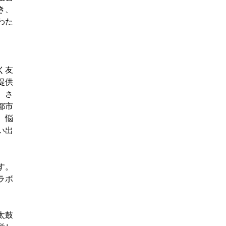
き、
わた
く友
提供
、さ
都市
、悩
い出
す。
ラボ
太鼓