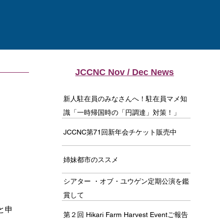
JCCNC Nov / Dec News
新人駐在員のみなさんへ！駐在員マメ知
識「一時帰国時の「円調達」対策！」
JCCNC第71回新年会チケット販売中
姉妹都市のススメ
シアター ・オブ・ユウゲン定期公演を鑑
賞して
と申
第２回 Hikari Farm Harvest Eventご報告