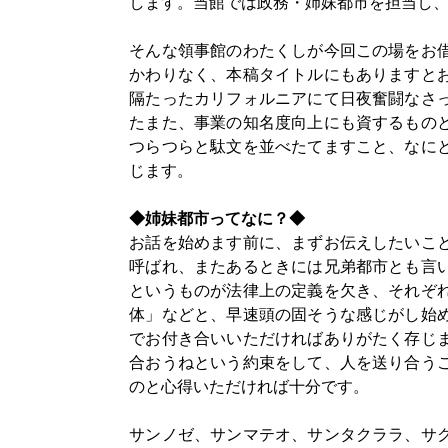
します。当館では政務・姉妹都市を担当し
そんな領事館のわたくしが今回この場をお
かわりなく、本稿タイトルにもありますと
隔たったカリフォルニアにて日夜奮闘なさ
たまた、事業の知名度向上にも資するもの
つらつらと駄文を並べたてますこと、なに
じます。
◆姉妹都市ってなに？◆
お話を始めます前に、まずお伝えしたいこ
呼ばれ、またあるときには兄弟都市とも言
というものが法律上の定義を欠き、それぞ
体」などと、早速頭の固そうな感じがし始
でお付き合いいただければありがたく存じ
合おうねという約束をして、人を送り合う
のと心得いただければ十分です。
サンノゼ、サンマテオ、サンタクララ、サ