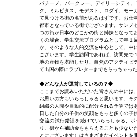
パチーノ、バークレー、デイリーシティ、
ク、ミルピタス、モデスト、ロダイ、モー
て見つける街の名前があるはずです。お仕
都市となっている街でございます。サンノ
つの街が日本のどこかの街と姉妹となって
くの場合、学生交流プログラムとして年１
か、そのような人的交流を中心として、中
ございます。学生訪問であれば、訪問先で
地の産物を堪能したり、自然のアクティビ
て出国の際にラブレターまでもらっちゃっ
◆どんな人が運営しているの？◆
ここまでお読みいただいた皆さんの中には
お思いの方もいらっしゃると思います。そ
組織の人間や自動的に配分される予算では
日した自分の子供の笑顔をもっと多くの子
交流の試行錯誤を続けていらっしゃる、ボ
り、街から補助金をもらえることも少ない
とにございます）はさまざまなイベントを