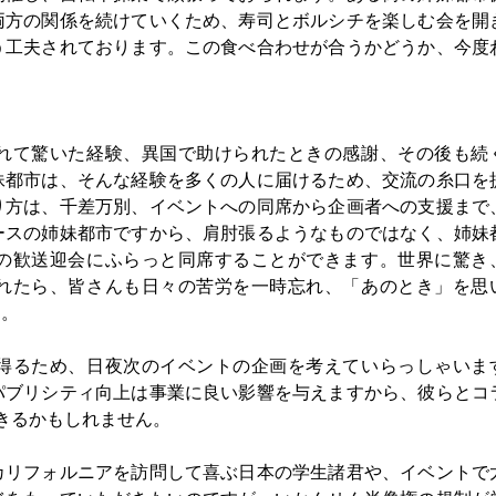
両方の関係を続けていくため、寿司とボルシチを楽しむ会を開
う工夫されております。この食べ合わせが合うかどうか、今度
れて驚いた経験、異国で助けられたときの感謝、その後も続
妹都市は、そんな経験を多くの人に届けるため、交流の糸口を
り方は、千差万別、イベントへの同席から企画者への支援まで
ースの姉妹都市ですから、肩肘張るようなものではなく、姉妹
の歓送迎会にふらっと同席することができます。世界に驚き
れたら、皆さんも日々の苦労を一時忘れ、「あのとき」を思
す。
得るため、日夜次のイベントの企画を考えていらっしゃいま
パブリシティ向上は事業に良い影響を与えますから、彼らとコ
できるかもしれません。
カリフォルニアを訪問して喜ぶ日本の学生諸君や、イベントで