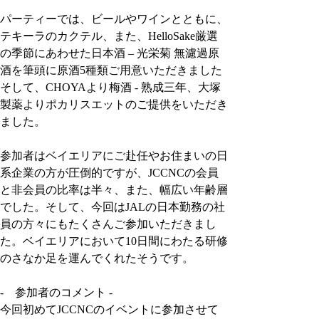
パーティーでは、ビールやワインとともに、
テキーラのカクテル、また、HelloSake厳選
の季節にあわせた日本酒 – 光栄菊 無濾過原
酒を筆頭に原酒5種類ご用意いただきました
そして、CHOYAより梅酒 - 熟成三年、大塚
製薬よりポカリスエットのご提供をいただき
ました。
参加者はベイエリアにご赴任やお住まいの日
系企業の方が圧倒的ですが、JCCNCの会員
と非会員の比率は半々、また、幅広い年齢層
でした。そして、今回はJALの日本勤務の社
員の方々にもたくさんご参加いただきまし
た。ベイエリアにおいて10日間にわたる研修
のさなか足を運んでくれたそうです。
-    参加者のコメント -
今回初めてJCCNCのイベントに参加させて