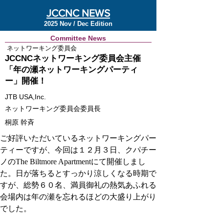
JCCNC NEWS
2025 Nov / Dec Edition
Committee News
ネットワーキング委員会
JCCNCネットワーキング委員会主催
「年の瀬ネットワーキングパーティ
ー」開催！
JTB USA,Inc.
ネットワーキング委員会委員長
桐原 幹斉
ご好評いただいているネットワーキングパー
ティーですが、今回は１２月３日、クパチー
ノのThe Biltmore Apartmentにて開催しまし
た。日が落ちるとすっかり涼しくなる時期で
すが、総勢６０名、満員御礼の熱気あふれる
会場内は年の瀬を忘れるほどの大盛り上がり
でした。