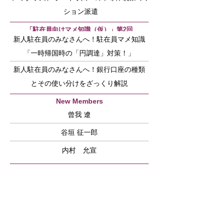
ション派遣
「駐在員向けマメ知識（仮）」第2回
新人駐在員のみなさんへ！駐在員マメ知識
「一時帰国時の「円調達」対策！」
新人駐在員のみなさんへ！銀行口座の種類
とその使い分けをざっくり解説
New Members
曾我 遼
谷垣 征一郎
内村 允宣
Committee News
2024年11月12月 ベイエリアおすすめ
スポット