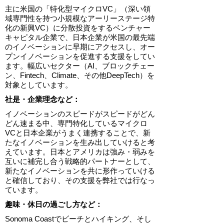
主に米国の「特化型マイクロVC」（深い領
域専門性を持つ小規模なアーリーステージ特
化の新興VC）に分散投資をするベンチャー
キャピタル企業で、日本企業が米国の最先端
のイノベーションに早期にアクセスし、オー
プンイノベーションを促進する支援をしてい
ます。幅広いセクター（AI、ブロックチェー
ン、Fintech、Climate、その他DeepTech）を
対象としています。
​社是・企業理念など：
イノベーションのスピードがスピードがどん
どん速まる中、専門特化しているマイクロ
VCと日本企業がうまく連携することで、新
たなイノベーションを生み出していけると考
えています。日本とアメリカは強み・弱みを
互いに補完し合う戦略的パートナーとして、
新たなイノベーションを共に形作っていける
と確信しており、その支援を弊社では行なっ
ています。
趣味・休日の過ごし方など：
Sonoma Coastでビーチとハイキング、そし