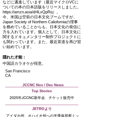
などに邁進しています（最近マイクロVCに
ついての本の日本語版をリリースしました。
https://amzn.asia/d/4LxQpRq
）。
今、米国は空前の日本文化ブームですが、
Japan Society of Northern Calioforniaの理事
を務めていることからも、日本文化の発信に
力を入れています。個人として、日本文化に
関するドキュメンタリー制作プロジェクトに
も関わっています。また、最近茶道を再び習
い始めています。
隠れた才能：
中国語カラオケが得意。
San Francisco
CA
JCCNC Nov / Dec News
Top Stories
2025年JCCNC新年会 チケット販売中
JETROより
アイダホ州、オハイオ州への半導体視察ミッ