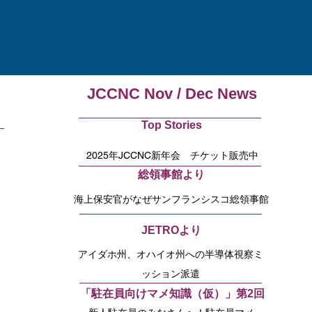
JCCNC Nov / Dec News
Top Stories
2025年JCCNC新年会 チケット販売中
総領事館より
海上保安官がなぜサンフランシスコ総領事館
に？
JETROより
アイダホ州、オハイオ州への半導体視察ミ
ッション派遣
「駐在員向けマメ知識（仮）」第2回