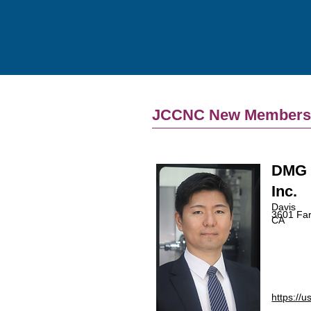
JCCNC New Member
DMG 
Inc.
Davis
3601 Fa
CA
https://