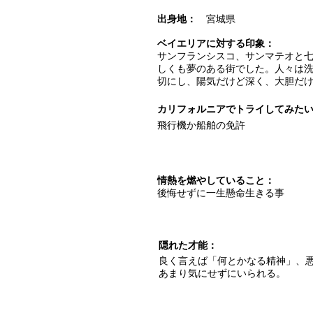
出身地：
宮城県
ベイエリアに対する印象：
サンフランシスコ、サンマテオと
しくも夢のある街でした。人々は
切にし、陽気だけど深く、大胆だ
カリフォルニアでトライしてみた
飛行機か船舶の免許
情熱を燃やしていること：
後悔せずに一生懸命生きる事
隠れた才能：
良く言えば「何とかなる精神」、悪
あまり気にせずにいられる。