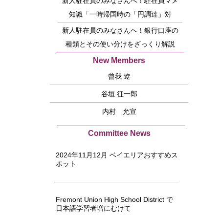
新人駐在員のみなさんへ！駐在員マメ
知識「一時帰国時の「円調達」対
策！」
新人駐在員のみなさんへ！銀行口座の
種類とその使い分けをざっくり解説
New Members
曾我 遼
谷垣 征一郎
内村 允宣
Committee News
2024年11月12月 ベイエリアおすすめス
ポット
Fremont Union High School District で
日本語学習者増にむけて