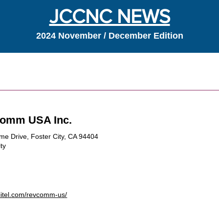
JCCNC NEWS
2024 November / December Edition
s
omm USA Inc.
ime Drive, Foster City, CA 94404
ty
miitel.com/revcomm-us/