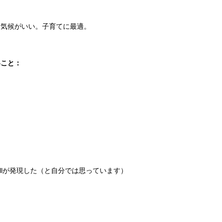
番気候がいい。子育てに最適。
いこと：
skillが発現した（と自分では思っています）