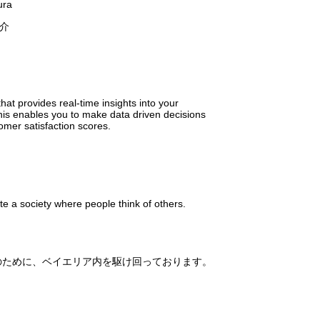
ura
介
at provides real-time insights into your
his enables you to make data driven decisions
omer satisfaction scores.
e a society where people think of others.
のために、ベイエリア内を駆け回っております。