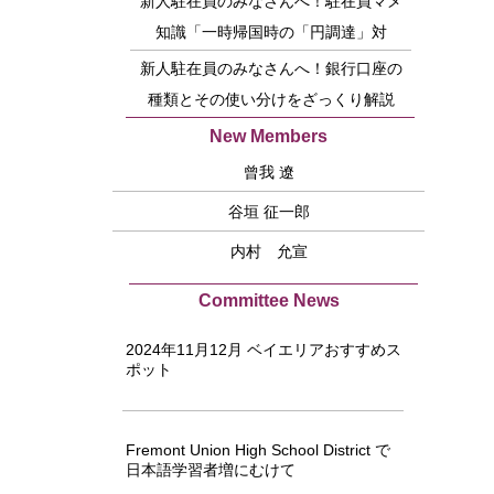
新人駐在員のみなさんへ！駐在員マメ
知識「一時帰国時の「円調達」対
策！」
新人駐在員のみなさんへ！銀行口座の
種類とその使い分けをざっくり解説
New Members
曾我 遼
谷垣 征一郎
内村 允宣
Committee News
2024年11月12月 ベイエリアおすすめス
ポット
Fremont Union High School District で
日本語学習者増にむけて