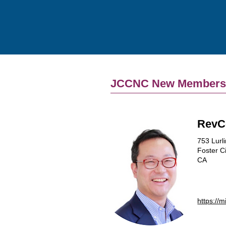
JCCNC New Member
RevC
753 Lurl
Foster Ci
CA
https://