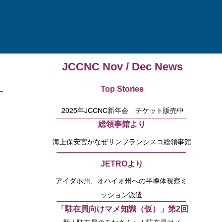
JCCNC Nov / Dec News
Top Stories
2025年JCCNC新年会 チケット販売中
総領事館より
海上保安官がなぜサンフランシスコ総領事館
に？
JETROより
アイダホ州、オハイオ州への半導体視察ミ
ッション派遣
「駐在員向けマメ知識（仮）」第2回