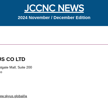
JCCNC NEWS
2024 November / December Edition
s
S CO LTD
tgate Mall, Suite 200
go
ww.skyus.global/ja