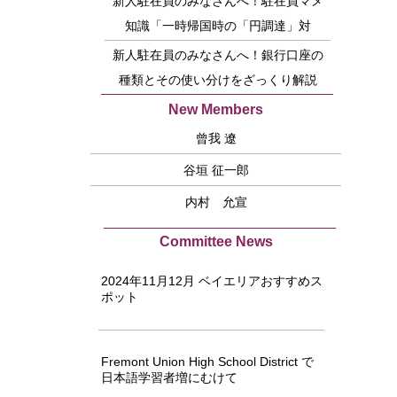
新人駐在員のみなさんへ！駐在員マメ
知識「一時帰国時の「円調達」対
策！」
新人駐在員のみなさんへ！銀行口座の
種類とその使い分けをざっくり解説
New Members
曾我 遼
谷垣 征一郎
内村 允宣
Committee News
2024年11月12月 ベイエリアおすすめス
ポット
Fremont Union High School District で
日本語学習者増にむけて