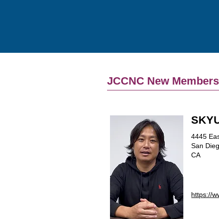
JCCNC New Member
SKYU
4445 Eas
San Die
CA
https://w