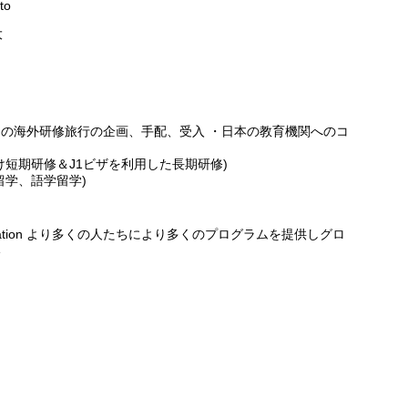
to
大
の海外研修旅行の企画、手配、受入 ・日本の教育機関へのコ
け短期研修＆J1ビザを利用した長期研修)
留学、語学留学)
 to Globalization より多くの人たちにより多くのプログラムを提供しグロ
い
ト