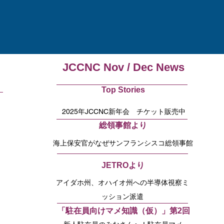
JCCNC Nov / Dec News
Top Stories
2025年JCCNC新年会 チケット販売中
総領事館より
海上保安官がなぜサンフランシスコ総領事館
に？
JETROより
アイダホ州、オハイオ州への半導体視察ミ
ッション派遣
「駐在員向けマメ知識（仮）」第2回