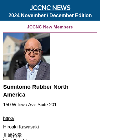
JCCNC NEWS
2024 November / December Edition
JCCNC New Members
Sumitomo Rubber North
America
150 W Iowa Ave Suite 201
http://
Hiroaki Kawasaki
川崎裕章