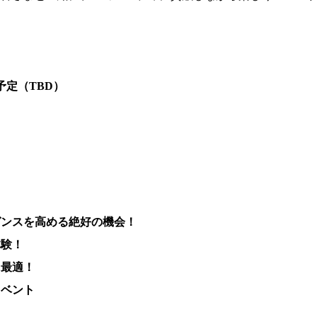
予定（TBD）
ゼンスを高める絶好の機会！
体験！
に最適！
イベント