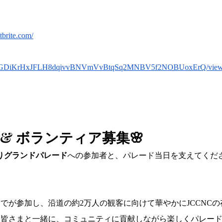
brite.com/
QLSeC0GDiKrHxJFLH8dqivvBNVmVvBtqSq2MNBV5f2NOBUoxErQ/view
& ボランティア募集🌸
祭りグランドパレード
への参加者と、パレード当日を支えてくだ
でが参加し、沿道の約2万人の観客に向けて華やかにJCCNCの
も皆さまと一緒に、コミュニティに貢献しながら楽しくパレー