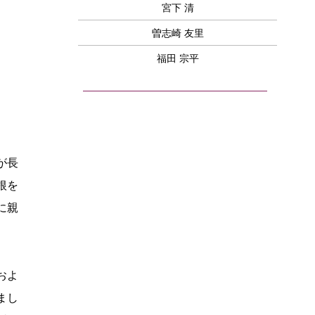
宮下 清
曽志崎 友里
福田 宗平
ーが長
根を
に親
およ
まし