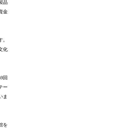
製品
資金
す。
文化
9回
テー
いま
館を