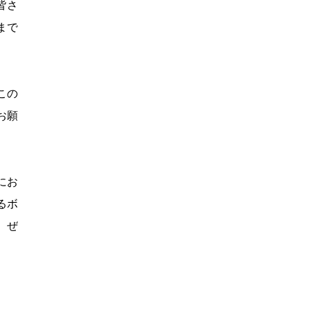
皆さ
まで
この
お願
にお
るボ
、ぜ