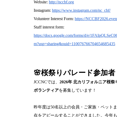
Website: 
http://nccbf.org
Instagram
: 
https://www.instagram.com/nc_cbf/
Volunteer
 Interest Form: 
https://NCCBF2026.event
Staff interest form:
https://docs.google.com/forms/d/e/1FAIp
m?usp=sharing&ouid=110076766704654685435
🌸桜祭りパレード参加者 
JCCNCでは、
2026年 北カリフォルニア桜
ボランティア
を募集しています！
昨年度は50名以上の会員・ご家族・ペットま
在をアピールすることができました。今年