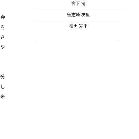
宮下 清
曽志崎 友里
員会
福田 宗平
会を
ださ
りや
を分
らし
。来