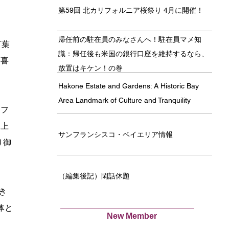
第59回 北カリフォルニア桜祭り 4月に開催！
帰任前の駐在員のみなさんへ！駐在員マメ知
言葉
識：帰任後も米国の銀行口座を維持するなら、
変喜
放置はキケン！の巻
Hakone Estate and Gardens: A Historic Bay
Area Landmark of Culture and Tranquility
ッフ
り上
サンフランシスコ・ベイエリア情報
り御
（編集後記）閑話休題
き
体と
New Member