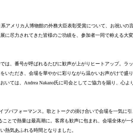
サンノゼ日系アメリカ人博物館の外務大臣表彰受賞について、お祝いの
発展に尽力されてきた皆様のご功績を、参加者一同で称える大
ルでは、番号が呼ばれるたびに歓声が上がりヒートアップ。ラ
力をいただき、会場を華やかに彩りながら温かいお声がけで盛
ては、Andrea Nakano氏に司会としてご協力を賜り、心よ
によるライブパフォーマンス。歌とトークの掛け合いで会場を一気に引
ることで熱量は最高潮に。客席も歓声に包まれ、会場全体が一
しい熱気あふれる時間となりました。