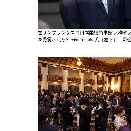
在サンフランシスコ日本国総領事館 大槻耕
を受賞されたSteven Teraoka氏（左下）、