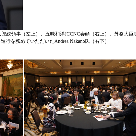
太郎総領事（左上）、五味和洋JCCNC会頭（右上）、外務大臣
司会進行を務めていただいたAndrea Nakano氏（右下）